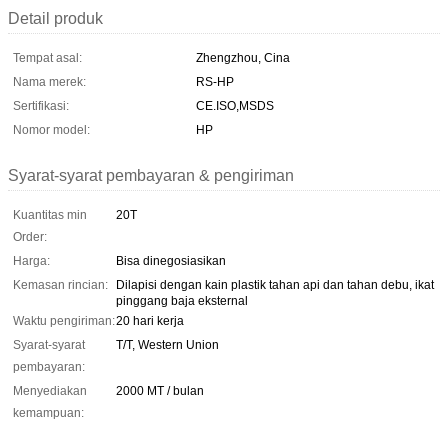
Detail produk
Tempat asal:
Zhengzhou, Cina
Nama merek:
RS-HP
Sertifikasi:
CE.ISO,MSDS
Nomor model:
HP
Syarat-syarat pembayaran & pengiriman
Kuantitas min
20T
Order:
Harga:
Bisa dinegosiasikan
Kemasan rincian:
Dilapisi dengan kain plastik tahan api dan tahan debu, ikat
pinggang baja eksternal
Waktu pengiriman:
20 hari kerja
Syarat-syarat
T/T, Western Union
pembayaran:
Menyediakan
2000 MT / bulan
kemampuan: