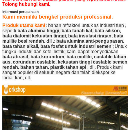
Tolong hubungi kami.
informasi perusahaan
Kami memiliki bengkel produksi professinal.
Produk utama kami
:
bahan refraktori
untuk
as
industri furn
,
seperti
bata alumina tinggi, bata tanah liat, bata silikon,
bata diatomit kekuatan tinggi, bata insulasi ringan, bata
mullite besi rendah, dll .;
bata alumina anti-pengupasan,
bata tahan alkali, bata fosfat untuk industri semen
;
Untuk
tungku industri dan ketel listrik, kami dapat menyediakan
bata abrasif, bata korundum, bata mullite, castable tahan
aus, corundum castable, kekuatan tinggi castable semen
rendah, bahan tahan, plastik tahan api
, dll. Produk kami
sangat populer di seluruh negara dan telah diekspor ke
India, Iran, dll.