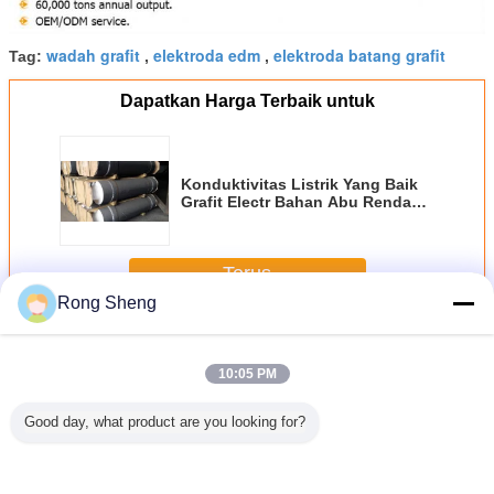
wadah grafit
elektroda edm
elektroda batang grafit
Tag:
,
,
Dapatkan Harga Terbaik untuk
Konduktivitas Listrik Yang Baik
Grafit Electr Bahan Abu Rendah
Struktur Kompak
Terus
Rong Sheng
Elektroda Grafit
Lebih
10:05 PM
Good day, what product are you looking for?
0kg Sic
Blok Grafit
Tinggi Chrome
Elektroda Grafit
Elektroda
s Karbida
Ekstrusi Tinggi
20-180mm
Berkualitas Tinggi
Kekua
 Sagger
Berkualitas Tinggi
Digunakan untuk
Dia 100-750mm
Mekanik 