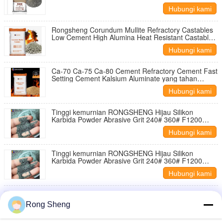
Hubungi kami
Rongsheng Corundum Mullite Refractory Castables
Low Cement High Alumina Heat Resistant Castable
Untuk Tungku Industri Tungku
Hubungi kami
Ca-70 Ca-75 Ca-80 Cement Refractory Cement Fast
Setting Cement Kalsium Aluminate yang tahan
panas
Hubungi kami
Tinggi kemurnian RONGSHENG Hijau Silikon
Karbida Powder Abrasive Grit 240# 360# F1200
Tinggi Kekuatan 1900 Keramik Refractory
Hubungi kami
Tinggi kemurnian RONGSHENG Hijau Silikon
Karbida Powder Abrasive Grit 240# 360# F1200
Tinggi Kekuatan 1900 Keramik Refractory
Hubungi kami
Performance tinggi refractory Casting High Alumina
Low Cement Casting Industrial Furnaces Monolithic
Rong Sheng
Refractory Lining Materials
Hubungi kami