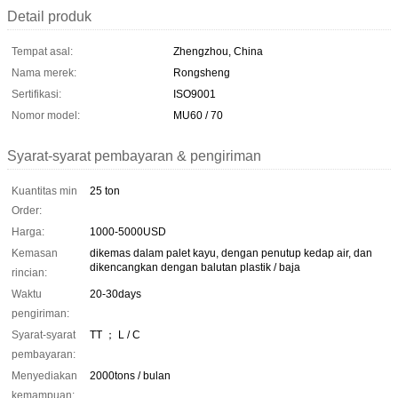
Detail produk
Tempat asal:
Zhengzhou, China
Nama merek:
Rongsheng
Sertifikasi:
ISO9001
Nomor model:
MU60 / 70
Syarat-syarat pembayaran & pengiriman
Kuantitas min
25 ton
Order:
Harga:
1000-5000USD
Kemasan
dikemas dalam palet kayu, dengan penutup kedap air, dan
dikencangkan dengan balutan plastik / baja
rincian:
Waktu
20-30days
pengiriman:
Syarat-syarat
TT ； L / C
pembayaran:
Menyediakan
2000tons / bulan
kemampuan: