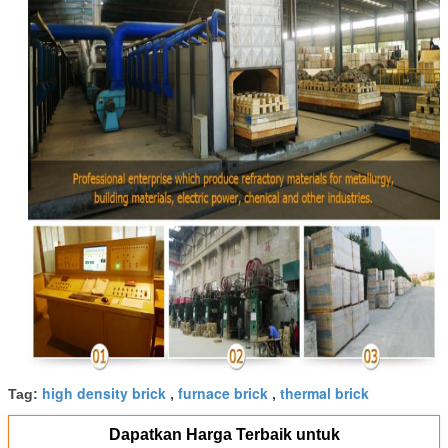
high density brick
furnace brick
thermal brick
Tag:
,
,
Dapatkan Harga Terbaik untuk