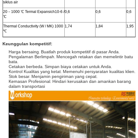
siklus air
20－1000 ℃ Termal Expansich10-6 /
0,6
0,6
0,6
℃
Thermal Conductivity (W / MK) 1000
1,74
1,84
1,95
℃
Keunggulan kompetitif:
Harga bersaing.
Buatlah produk kompetitif di pasar Anda.
Pengalaman Berlimpah.
Mencegah retakan dan memelintir batu
bata.
Cetakan berbeda.
Simpan biaya cetakan untuk Anda.
Kontrol Kualitas yang ketat.
Memenuhi persyaratan kualitas klien.
Stok besar.
Menjamin pengiriman yang cepat.
Kemasan Profesional.
Hindari kerusakan dan amankan barang
dalam transportasi