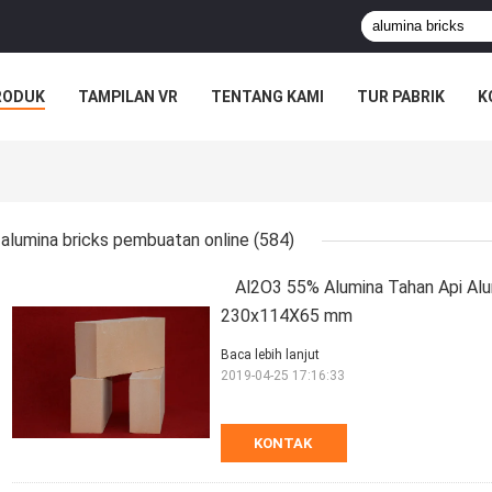
RODUK
TAMPILAN VR
TENTANG KAMI
TUR PABRIK
K
alumina bricks pembuatan online
(584)
Al2O3 55% Alumina Tahan Api Alumi
230x114X65 mm
Baca lebih lanjut
2019-04-25 17:16:33
KONTAK