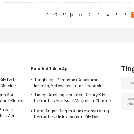
Page 7 of 59
|<
<<
2
3
4
5
6
Tin
Bata Api Tahan Api
Kiln Bata
Tungku Api Pemadam Kebakaran
 Checker
Industri, Yellow Insulating Firebrick
han Api
Tinggi Crushing Insulated Rotary Kiln
istant Blocks
Refractory Fire Brick Magnesia-Chrome
Bricks
Bauksit
Bata Ringan Ringan Alumina Insulating
han Api
Refractory Untuk Industri Kiln Dan
Tungku