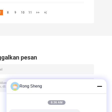
7
8
9
10
11
>>
>|
ggalkan pesan
Rong Sheng
8:36 AM