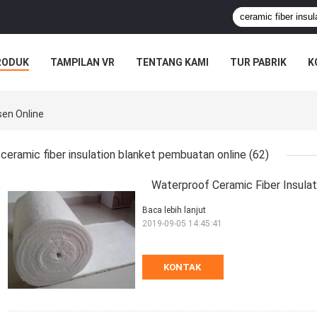
RODUK
TAMPILAN VR
TENTANG KAMI
TUR PABRIK
K
sen Online
ceramic fiber insulation blanket pembuatan online
(62)
Waterproof Ceramic Fiber Insulati
Baca lebih lanjut
2019-09-05 14:45:41
KONTAK