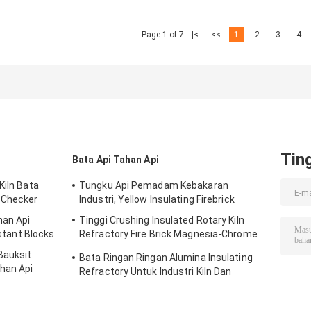
Page 1 of 7
|<
<<
1
2
3
4
Tin
Bata Api Tahan Api
Kiln Bata
Tungku Api Pemadam Kebakaran
 Checker
Industri, Yellow Insulating Firebrick
han Api
Tinggi Crushing Insulated Rotary Kiln
istant Blocks
Refractory Fire Brick Magnesia-Chrome
Bricks
Bauksit
Bata Ringan Ringan Alumina Insulating
han Api
Refractory Untuk Industri Kiln Dan
Tungku