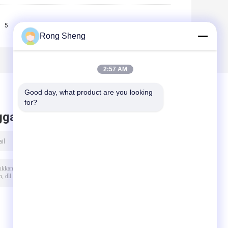
5
6
7
>>
>|
Rong Sheng
2:57 AM
Good day, what product are you looking 
for?
ggalkan pesan