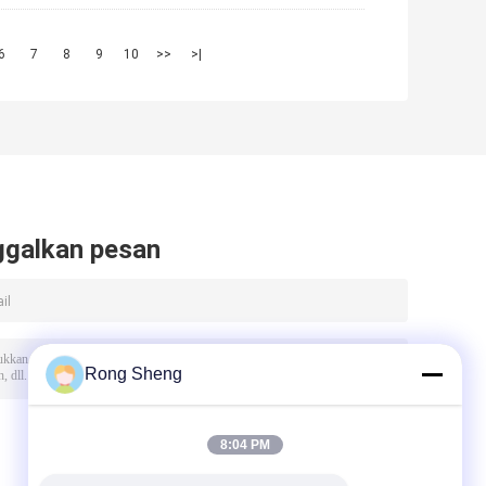
6
7
8
9
10
>>
>|
ggalkan pesan
Rong Sheng
8:04 PM