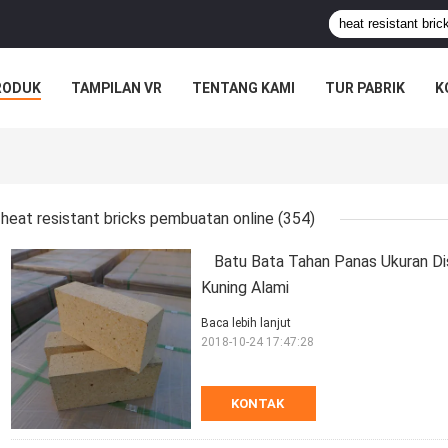
RODUK
TAMPILAN VR
TENTANG KAMI
TUR PABRIK
K
heat resistant bricks pembuatan online
(354)
Batu Bata Tahan Panas Ukuran Dis
Kuning Alami
Baca lebih lanjut
2018-10-24 17:47:28
KONTAK