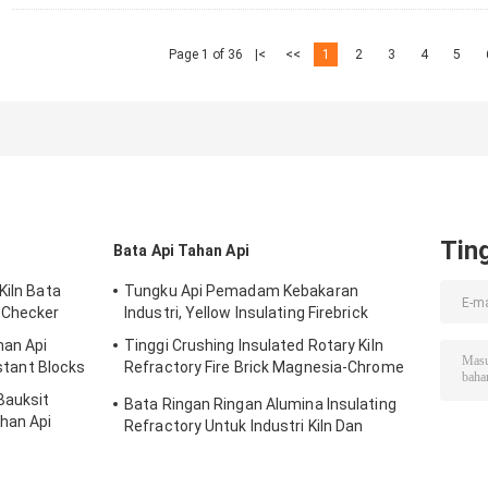
Page 1 of 36
|<
<<
1
2
3
4
5
Tin
Bata Api Tahan Api
Kiln Bata
Tungku Api Pemadam Kebakaran
 Checker
Industri, Yellow Insulating Firebrick
han Api
Tinggi Crushing Insulated Rotary Kiln
istant Blocks
Refractory Fire Brick Magnesia-Chrome
Bricks
Bauksit
Bata Ringan Ringan Alumina Insulating
han Api
Refractory Untuk Industri Kiln Dan
Tungku