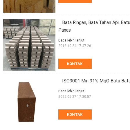
Bata Ringan, Bata Tahan Api, Batu
Panas
Baca lebih lanjut
2018-10-24 17:47:26
KONTAK
ISO9001 Min 91% MgO Batu Bata 
Baca lebih lanjut
2022-05-27 17:30:57
KONTAK