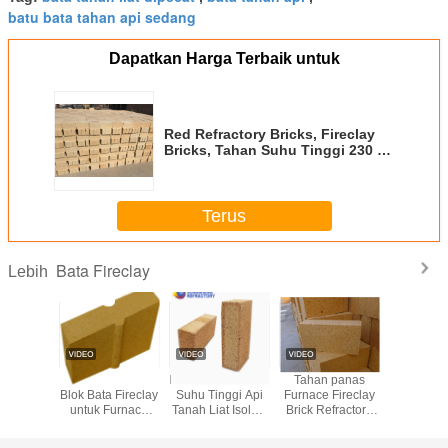
batu bata tahan api sedang
Dapatkan Harga Terbaik untuk
Red Refractory Bricks, Fireclay
Bricks, Tahan Suhu Tinggi 230 *
114 * 65/230 * 114 * 20
Terus
Bata Fireclay
Lebih
iln Fire
SK32 SK34 SK36
Kustom Berbentuk
Tahan panas
Batu Bat
Bricks
Blok Bata Fireclay
Suhu Tinggi Api
Furnace Fireclay
Tahan
untuk Furnace
Tanah Liat Isolasi
Brick Refractory
Boiler / Bata
Bata Refractory
Untuk Perapian
Panas Tinggi
Firebrick
sk32 / sk34 / sk36