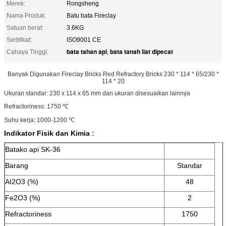
Merek:
Rongsheng
Nama Produk:
Batu bata Fireclay
Satuan berat:
3.6KG
Sertifikat:
ISO9001 CE
bata tahan api
bata tanah liat dipecat
Cahaya Tinggi:
,
Banyak Digunakan Fireclay Bricks Red Refractory Bricks 230 * 114 * 65/230 *
114 * 20
Ukuran standar: 230 x 114 x 65 mm dan ukuran disesuaikan lainnya
Refractoriness: 1750 ℃
Suhu kerja: 1000-1200 ℃
Indikator
Fisik
dan
Kimia
:
Batako api SK-36
Barang
Standar
AI2O3 (%)
48
Fe2O3 (%)
2
Refractoriness
1750