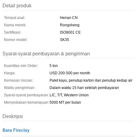
Detail produk
Tempat asal:
Henan CN
Nama merek:
Rongsheng
Sertifikasi:
ISO9001 CE
Nomor model:
SK35
Syarat-syarat pembayaran & pengiriman
Kuantitas min Order:
5 ton
Harga:
USD 200-500 per month
Kemasan rincian:
Palet kayu, penutup karton dan penutup kedap air
Waktu pengiriman:
Dalam waktu 15 hari setelah pembayaran
Syarat-syarat pembayaran:
L/C, T/T, Western Union
Menyediakan kemampuan:
5000 MT per bulan
Deskripsi
Bata Fireclay