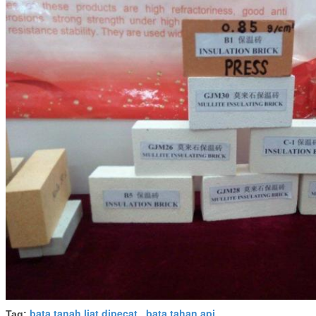
bata tanah liat dipecat
bata tahan api
Tag:
,
,