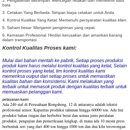
2. Pengalaman Berlimpah.
Mencegah retakan dan memelintir batu
bata.
3. Cetakan Yang Berbeda.
Simpan biaya cetakan untuk Anda.
4. Kontrol Kualitas Yang Ketat.
Memenuhi persyaratan kualitas klien.
5. Saham besar.
Menjamin pengiriman yang cepat.
6. Kemasan Profesional.
Hindari kerusakan dan amankan barang
dalam transportasi
Kontrol Kualitas Proses kami:
Mulai dari bahan mentah ke pabrik, Setiap proses produksi
produk kami harus melalui kontrol kualitas yang ketat, Selain
kontrol proses yang ketat, tim kontrol kualitas kami
memeriksa output dari setiap proses untuk memastikan
kualitas bahan dan konsistensi.
Kami melakukan yang
terbaik untuk memasok produk dengan kualitas terbaik untuk
memuaskan pelanggan kami.
pelayanan kami
Ada 240 staf di Perusahaan Rongsheng, 12 di antaranya adalah teknisi
profesional senior.
Kapasitas produksi tahunan hingga 60000 ton.
Ada lini
produksi bahan ringan dan berbobot berat dan semua jenis peralatan
produksi, pengujian dan pemeriksaan lengkap, di mana ada 10 mesin press
berbentuk seri yang dari 400 ton hingga 1000 ton dan dua kiln terowongan