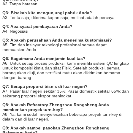
A2.
Tanpa batasan.
Q3: Bisakah kita mengunjungi pabrik Anda?
A3: Tentu saja, diterima kapan saja, melihat adalah percaya
Q4: Apa syarat pembayaran Anda?
A4: Negosiasi
Q5: Apakah perusahaan Anda menerima kustomisasi?
A5: Tim dan insinyur teknologi profesional semua dapat
memuaskan Anda.
Q6: Bagaimana Anda menjamin kualitas?
A6: Untuk setiap proses produksi, kami memiliki sistem QC lengkap
untuk komposisi kimia dan sifat Fisik. Setelah produksi, semua
barang akan diuji, dan sertifikat mutu akan dikirimkan bersama
dengan barang.
Q7: Berapa proporsi bisnis di luar negeri?
A7: Pasar luar negeri sekitar 35%;
Pasar domestik sekitar 65%;
dan
sekarang proporsi ekspor meningkat.
Q8: Apakah Refractory Zhengzhou Rongsheng Anda
memberikan proyek turn-key?
A8: Ya, kami sudah menyelesaikan beberapa proyek turn-key di
dalam dan di luar negeri.
Q9: Apakah sampel pasokan Zhengzhou Ronghseng
Refractory Anda?