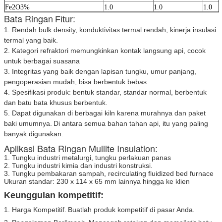
Fe2O3%
1.0
1.0
1.0
Bata Ringan
Fitur:
1. Rendah bulk density, konduktivitas termal rendah, kinerja insulasi
termal yang baik.
2. Kategori refraktori memungkinkan kontak langsung api, cocok
untuk berbagai suasana
3. Integritas yang baik dengan lapisan tungku, umur panjang,
pengoperasian mudah, bisa berbentuk bebas
4. Spesifikasi produk: bentuk standar, standar normal, berbentuk
dan batu bata khusus berbentuk.
5. Dapat digunakan di berbagai kiln karena murahnya dan paket
baki umumnya.
Di antara semua bahan tahan api, itu yang paling
banyak digunakan.
Aplikasi Bata Ringan Mullite Insulation:
1. Tungku industri metalurgi, tungku perlakuan panas
2. Tungku industri kimia dan industri konstruksi.
3. Tungku pembakaran sampah, recirculating fluidized bed furnace
Ukuran standar: 230 x 114 x 65 mm lainnya hingga ke klien
Keunggulan kompetitif:
1. Harga Kompetitif.
Buatlah produk kompetitif di pasar Anda.