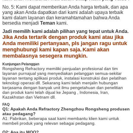
No. 5: Kami dapat memberikan Anda harga terbaik, dan apa
yang akan Anda dapatkan dari kami adalah upaya terbaik
kami dalam layanan dan keramahtamahan bahwa Anda
bersedia menjadi
Teman
kami.
Jadi memilih kami adalah pilihan yang tepat untuk Anda.
Jika Anda tertarik dengan produk kami atau jika
Anda memiliki pertanyaan, pls jangan ragu untuk
menghubungi kami kapan saja.
Kami akan
membalasnya sesegera mungkin.
Kunjungan Pelanggan
Rongsheng Refractory memiliki penjualan profesional dan tim
layanan purnajual yang menyediakan pelanggan semua-sekitar
layanan tentang aplikasi produk, instalasi konstruksi dan pelatihan
teknologi operasi dll. Sekarang kami telah menjalin hubungan
kerjasama dengan banyak unit ilmu pengetahuan dan penelitian
dan produk kami telah dijual ke Jepang , Indonesia, Iran,
Kazakhstan dan Vietnam dll.
FAQ
Q1: Apakah Anda Refractory Zhengzhou Rongsheng produsen
atau pedagang?
A1: Pabrikan, beberapa saat kami membantu klien kami untuk
membeli produk yang relevan sebagai pedagang.
Q2: Apa itu MOQ?