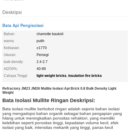
Deskripsi
Bata Api Pengisolasi
Bahan:
chamotte bauksit
warna:
putih
Kebiasan:
≥1770
Ukuran:
Persegi
bulk density:
2.4-2.7
Al2O3%:
40-89
light weight bricks
insulation fire bricks
Cahaya Tinggi:
,
Refractory JM23 JM26 Mullite Isolasi Api Brick 0.8 Bulk Density Light
Weight
Bata Isolasi Mullite Ringan Deskripsi:
Bata isolasi mullite berbobot ringan adalah sejenis bahan isolasi
yang mengadopsi bahan organik sebagai bahan pengapian yang
hilang untuk meningkatkan porositas refraktori, yang memiliki
kelebihan seperti porositas tinggi, kepadatan volume kecil, efek
isolasi yang baik, intensitas mekanik yang tinggi, panas kecil