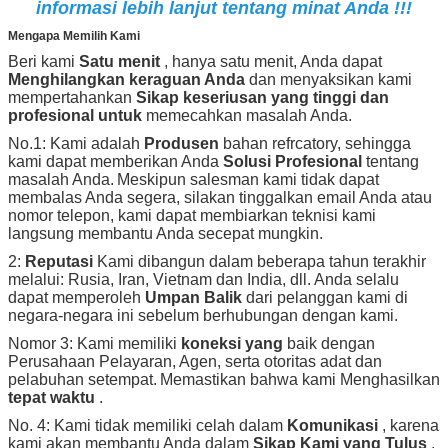
informasi lebih lanjut tentang minat Anda !!!
Mengapa Memilih Kami
Beri kami
Satu menit
, hanya satu menit, Anda dapat
Menghilangkan keraguan Anda
dan menyaksikan kami
mempertahankan
Sikap keseriusan yang tinggi dan
profesional untuk
memecahkan masalah Anda.
No.1: Kami adalah
Produsen
bahan refrcatory, sehingga
kami dapat memberikan Anda
Solusi Profesional
tentang
masalah Anda.
Meskipun salesman kami tidak dapat
membalas Anda segera, silakan tinggalkan email Anda atau
nomor telepon, kami dapat membiarkan teknisi kami
langsung membantu Anda secepat mungkin.
2:
Reputasi
Kami dibangun dalam beberapa tahun terakhir
melalui: Rusia, Iran, Vietnam dan India, dll. Anda selalu
dapat memperoleh
Umpan Balik
dari pelanggan kami di
negara-negara ini sebelum berhubungan dengan kami.
Nomor 3: Kami memiliki
koneksi yang
baik dengan
Perusahaan Pelayaran, Agen, serta otoritas adat dan
pelabuhan setempat.
Memastikan bahwa kami Menghasilkan
tepat waktu
.
No. 4: Kami tidak memiliki celah dalam
Komunikasi
, karena
kami akan membantu Anda dalam
Sikap Kami yang Tulus
.