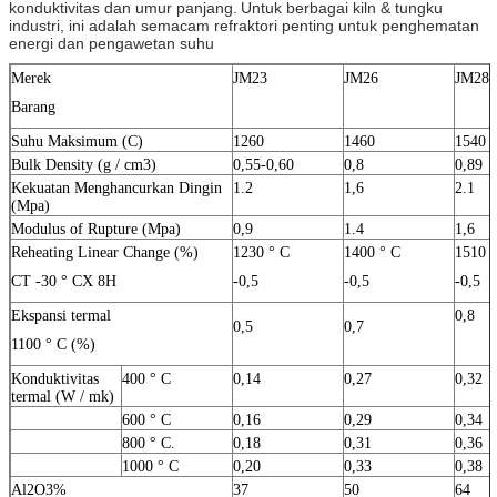
konduktivitas dan umur panjang.
Untuk berbagai kiln & tungku
industri, ini adalah semacam refraktori penting untuk penghematan
energi dan pengawetan suhu
Merek
JM23
JM26
JM28
Barang
Suhu Maksimum (C)
1260
1460
1540
Bulk Density (g / cm3)
0,55-0,60
0,8
0,89
Kekuatan Menghancurkan Dingin
1.2
1,6
2.1
(Mpa)
Modulus of Rupture (Mpa)
0,9
1.4
1,6
Reheating Linear Change (%)
1230 ° C
1400 ° C
1510 
CT -30 ° CX ​​8H
-0,5
-0,5
-0,5
Ekspansi termal
0,8
0,5
0,7
1100 ° C (%)
Konduktivitas
400 ° C
0,14
0,27
0,32
termal (W / mk)
600 ° C
0,16
0,29
0,34
800 ° C.
0,18
0,31
0,36
1000 ° C
0,20
0,33
0,38
Al2O3%
37
50
64