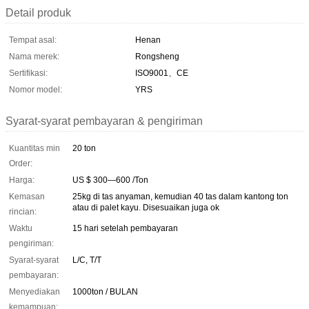
Detail produk
Tempat asal:
Henan
Nama merek:
Rongsheng
Sertifikasi:
ISO9001、CE
Nomor model:
YRS
Syarat-syarat pembayaran & pengiriman
Kuantitas min
20 ton
Order:
Harga:
US $ 300—600 /Ton
Kemasan
25kg di tas anyaman, kemudian 40 tas dalam kantong ton
atau di palet kayu. Disesuaikan juga ok
rincian:
Waktu
15 hari setelah pembayaran
pengiriman:
Syarat-syarat
L/C, T/T
pembayaran:
Menyediakan
1000ton / BULAN
kemampuan: