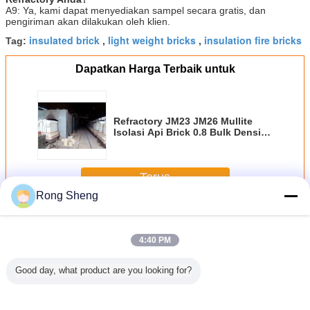
A9: Ya, kami dapat menyediakan sampel secara gratis, dan
pengiriman akan dilakukan oleh klien.
insulated brick
light weight bricks
insulation fire bricks
Tag:
,
,
Dapatkan Harga Terbaik untuk
Refractory JM23 JM26 Mullite
Isolasi Api Brick 0.8 Bulk Density
Light Weight
Terus
Rong Sheng
Bata Api Pengisolasi
Lebih
4:40 PM
Good day, what product are you looking for?
lasi Suhu
Batu Bata Tahan
Bata Tahan Api
Suhu Tinggi
Kiln Li
ggi
Api Alumina
Alumina
Mullite Isolasi Api
Insulation