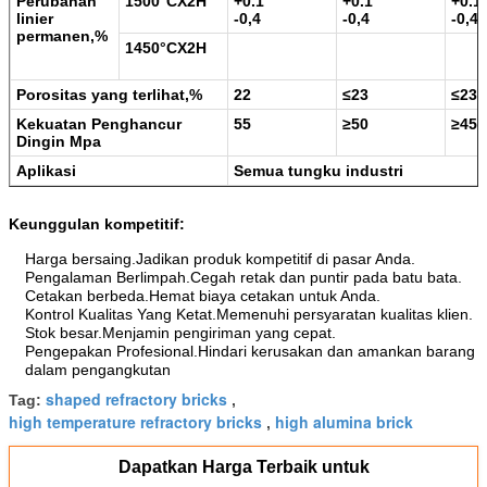
Perubahan
1500
°
CX2H
+0.1
+0.1
+0.1
linier
-0,4
-0,4
-0,4
permanen,%
1450
°
CX2H
Porositas yang terlihat,%
22
≤
23
≤
23
Kekuatan Penghancur
55
≥
50
≥
45
Dingin Mpa
Aplikasi
Semua tungku industri
Keunggulan kompetitif:
Harga bersaing.Jadikan produk kompetitif di pasar Anda.
Pengalaman Berlimpah.Cegah retak dan puntir pada batu bata.
Cetakan berbeda.Hemat biaya cetakan untuk Anda.
Kontrol Kualitas Yang Ketat.Memenuhi persyaratan kualitas klien.
Stok besar.Menjamin pengiriman yang cepat.
Pengepakan Profesional.Hindari kerusakan dan amankan barang
dalam pengangkutan
shaped refractory bricks
Tag:
,
high temperature refractory bricks
high alumina brick
,
Dapatkan Harga Terbaik untuk