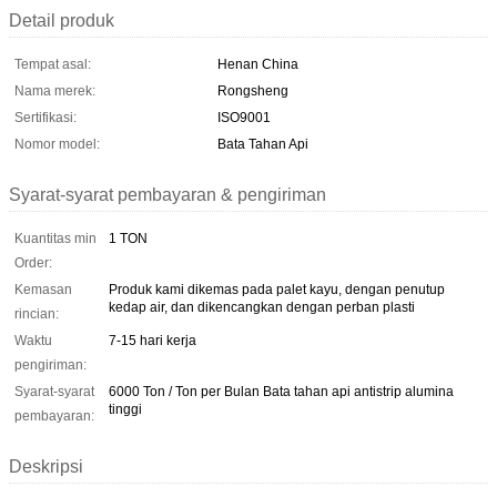
Detail produk
Tempat asal:
Henan China
Nama merek:
Rongsheng
Sertifikasi:
ISO9001
Nomor model:
Bata Tahan Api
Syarat-syarat pembayaran & pengiriman
Kuantitas min
1 TON
Order:
Kemasan
Produk kami dikemas pada palet kayu, dengan penutup
kedap air, dan dikencangkan dengan perban plasti
rincian:
Waktu
7-15 hari kerja
pengiriman:
Syarat-syarat
6000 Ton / Ton per Bulan Bata tahan api antistrip alumina
tinggi
pembayaran:
Deskripsi