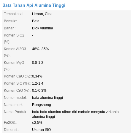
Bata Tahan Api Alumina Tinggi
Tempat asal::
Henan, Cina
Bentuk::
Bata
Bahan::
Blok Alumina
Konten SiO2
-
(%)::
Konten Al2O3
48% -85%
(%)::
Konten MgO
0.8-1.2
(%)::
Konten CaO (%)::
0,34%
Konten SiC (%)::
1.2-1.4
Konten CrO (%)::
0,1-0,3%
Nomor model:
bata alumina tinggi
Nama merk::
Rongsheng
Nama Produk::
batu bata alumina aliran diri corbale menyatu zirkonia
alumina tinggi
Fe2O3::
≤2,5%
Dimensi::
Ukuran ISO