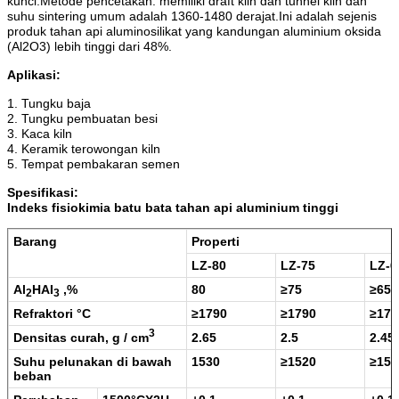
kunci.Metode pencetakan: memiliki draft kiln dan tunnel kiln dan
suhu sintering umum adalah 1360-1480 derajat.Ini adalah sejenis
produk tahan api aluminosilikat yang kandungan aluminium oksida
(Al2O3) lebih tinggi dari 48%.
Aplikasi:
1. Tungku baja
2. Tungku pembuatan besi
3. Kaca kiln
4. Keramik terowongan kiln
5. Tempat pembakaran semen
Spesifikasi:
Indeks fisiokimia batu bata tahan api aluminium tinggi
Barang
Properti
LZ-80
LZ-75
LZ-6
Al
HAI
,%
80
≥
75
≥
65
2
3
Refraktori
°
C
≥
1790
≥
1790
≥
179
3
Densitas curah, g / cm
2.65
2.5
2.45
Suhu pelunakan di bawah
1530
≥
1520
≥
150
beban