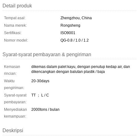
Detail produk
Tempat asal:
Zhengzhou, China
Nama merek:
Rongsheng
Sertifikasi:
ISO9001
Nomor model:
QG-0.8 / 1.0 / 1.2
Syarat-syarat pembayaran & pengiriman
Kemasan
dikemas dalam palet kayu, dengan penutup kedap air, dan
dikencangkan dengan balutan plastik / baja
rincian:
Waktu
20-30days
pengiriman:
Syarat-syarat
TT ； L / C
pembayaran:
Menyediakan
2000tons / bulan
kemampuan:
Deskripsi