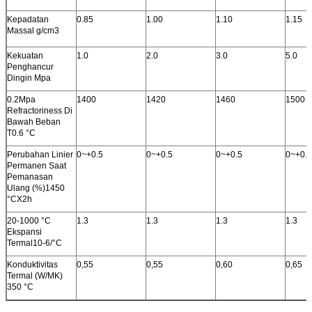
Kepadatan
0.85
1.00
1.10
1.15
Massal g/cm3
Kekuatan
1.0
2.0
3.0
5.0
Penghancur
Dingin Mpa
0.2Mpa
1400
1420
1460
1500
Refractoriness Di
Bawah Beban
T0.6 °C
Perubahan Linier
0~+0.5
0~+0.5
0~+0.5
0~+0.5
Permanen Saat
Pemanasan
Ulang (%)1450
°CX2h
20-1000 °C
1.3
1.3
1.3
1.3
Ekspansi
Termal10-6/°C
Konduktivitas
0,55
0,55
0,60
0,65
Termal (W/MK)
350 °C