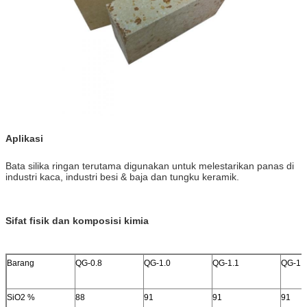
Aplikasi
Bata silika ringan terutama digunakan untuk melestarikan panas di
industri kaca, industri besi & baja dan tungku keramik.
Sifat fisik dan komposisi kimia
Barang
QG-0.8
QG-1.0
QG-1.1
QG-1.
SiO2 %
88
91
91
91