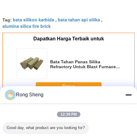
bata silikon karbida
bata tahan api silika
Tag:
,
,
alumina silica fire brick
Dapatkan Harga Terbaik untuk
Bata Tahan Panas Silika
Refractory Untuk Blast Furnace /
Hot Blast Stove
Terus
Rong Sheng
Bata Tahan Api Silika
Lebih
12:39 PM
Good day, what product are you looking for?
i Silika
Eco Friendly
Batu Bata Tahan
Produksi Alumina
Bata R