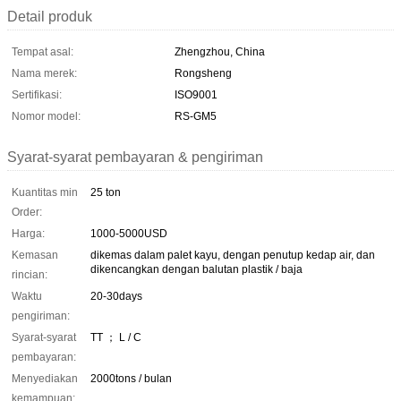
Detail produk
Tempat asal:
Zhengzhou, China
Nama merek:
Rongsheng
Sertifikasi:
ISO9001
Nomor model:
RS-GM5
Syarat-syarat pembayaran & pengiriman
Kuantitas min
25 ton
Order:
Harga:
1000-5000USD
Kemasan
dikemas dalam palet kayu, dengan penutup kedap air, dan
dikencangkan dengan balutan plastik / baja
rincian:
Waktu
20-30days
pengiriman:
Syarat-syarat
TT ； L / C
pembayaran:
Menyediakan
2000tons / bulan
kemampuan: