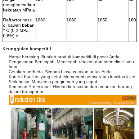
menghancurkan
kekuatan MPa ≥
Refractoriness
1680
1680
1650
1600
di bawah beban
° C (0,2 MPa,
0,6%) ≥
Keunggulan kompetitif:
Harga bersaing.
Buatlah produk kompetitif di pasar Anda.
Pengalaman Berlimpah.
Mencegah retakan dan memelintir batu
bata.
Cetakan berbeda.
Simpan biaya cetakan untuk Anda.
Kontrol Kualitas yang ketat.
Memenuhi persyaratan kualitas klien.
Stok besar.
Menjamin pengiriman yang cepat.
Kemasan Profesional.
Hindari kerusakan dan amankan barang
dalam transportasi