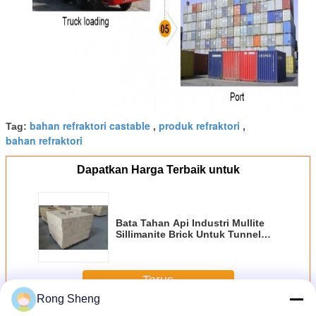
bahan refraktori castable
produk refraktori
Tag:
,
,
bahan refraktori
Dapatkan Harga Terbaik untuk
Bata Tahan Api Industri Mullite
Sillimanite Brick Untuk Tunnel
Kiln
Terus
Rong Sheng