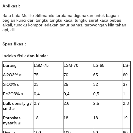
Aplikasi:
Batu bata Mullite-Sillimanite
terutama digunakan untuk bagian-
bagian kunci dari tungku tungku kaca, tungku serat kaca bebas
alkali, tungku kompor ledakan tanur panas, terowongan kiln tahan
api, dll.
Spesifikasi:
Indeks fisik dan kimia:
Barang
LSM-75
LSM-70
LS-65
LS-6
Al2O3% ≥
75
70
65
60
SiO2% ≤
23
25
32
37
Fe2O3% ≤
0,4
0,4
0,5
1
Bulk density g /
2.7
2.6
2.5
2.3
cm3 ≥
Porositas
18
18
18
19
nyata% ≤
Dingin
100
100
80
80