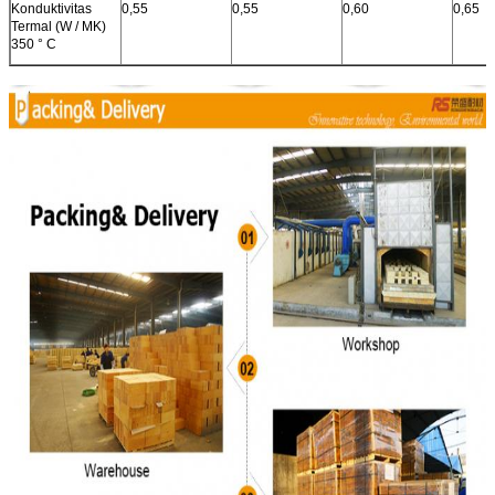
Konduktivitas
0,55
0,55
0,60
0,65
Termal (W / MK)
350 ° C