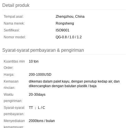
Detail produk
Tempat asal:
Zhengzhou, China
Nama merek:
Rongsheng
Sertifikasi:
ISO9001
Nomor model:
QG-0.8 / 1.0 / 1.2
Syarat-syarat pembayaran & pengiriman
Kuantitas min
10 ton
Order:
Harga:
200-1000USD
Kemasan
dikemas dalam palet kayu, dengan penutup kedap air, dan
dikencangkan dengan balutan plastik / baja
rincian:
Waktu
20-30days
pengiriman:
Syarat-syarat
TT ； L / C
pembayaran:
Menyediakan
2000tons / bulan
kemampuan: