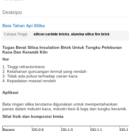
Deskripsi
Bata Tahan Api Silika
silicon carbide bricks
alumina silica fire brick
Cahaya Tinggi:
,
Tugas Berat Silica Insulation Brick Untuk Tungku Peleburan
Kaca Dan Keramik Kiln
fitur
1. Tinggi refractoriness
2. Ketahanan guncangan termal yang rendah
3. Tidak ada polusi terhadap cairan kaca
4. Kepadatan massal rendah
Aplikasi
Bata ringan silika terutama digunakan untuk mempertahankan
panas dalam industri kaca, industri besi & baja dan tungku keramik.
Sifat fisik dan komposisi kimia
Barang
QG-0.8
QG-1.0
QG-1.1
QG-1.