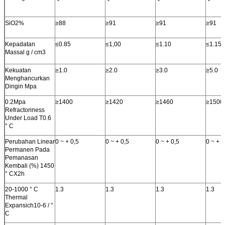
SiO2%
≥88
≥91
≥91
≥91
Kepadatan
≤0.85
≤1,00
≤1.10
≤1.15
Massal g / cm3
Kekuatan
≥1.0
≥2.0
≥3.0
≥5.0
Menghancurkan
Dingin Mpa
0.2Mpa
≥1400
≥1420
≥1460
≥1500
Refractoriness
Under Load T0.6
° C
Perubahan Linear
0 ~ + 0,5
0 ~ + 0,5
0 ~ + 0,5
0 ~ + 0
Permanen Pada
Pemanasan
Kembali (%) 1450
° CX2h
20-1000 ° C
1.3
1.3
1.3
1.3
Thermal
Expansich10-6 / °
C