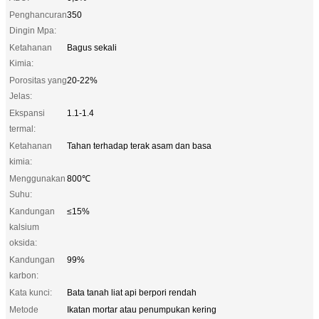
Penghancuran
350
Dingin Mpa:
Ketahanan
Bagus sekali
Kimia:
Porositas yang
20-22%
Jelas:
Ekspansi
1.1-1.4
termal:
Ketahanan
Tahan terhadap terak asam dan basa
kimia:
Menggunakan
800℃
Suhu:
Kandungan
≤15%
kalsium
oksida:
Kandungan
99%
karbon:
Kata kunci:
Bata tanah liat api berpori rendah
Metode
Ikatan mortar atau penumpukan kering