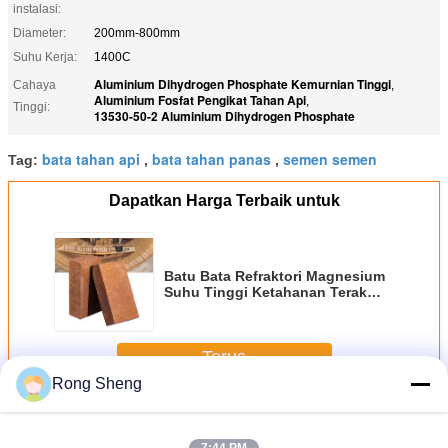
instalasi:
Diameter:
200mm-800mm
Suhu Kerja:
1400C
Aluminium Dihydrogen Phosphate Kemurnian Tinggi
Cahaya
,
Aluminium Fosfat Pengikat Tahan Api
,
Tinggi:
13530-50-2 Aluminium Dihydrogen Phosphate
bata tahan api
bata tahan panas
semen semen
Tag:
,
,
Dapatkan Harga Terbaik untuk
Batu Bata Refraktori Magnesium
Suhu Tinggi Ketahanan Terak
Sangat Baik Batu Bata Magnesia
Sinter untuk Pelapis Tungku Baja
Terus
Rong Sheng
Bata Tahan Api Kiln
Lebih