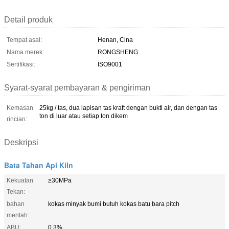
Detail produk
Tempat asal:
Henan, Cina
Nama merek:
RONGSHENG
Sertifikasi:
ISO9001
Syarat-syarat pembayaran & pengiriman
Kemasan
25kg / tas, dua lapisan tas kraft dengan bukti air, dan dengan tas
ton di luar atau setiap ton dikem
rincian:
Deskripsi
Bata Tahan Api Kiln
Kekuatan
≥30MPa
Tekan:
bahan
kokas minyak bumi butuh kokas batu bara pitch
mentah:
ABU:
0,3%