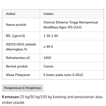
Artikel
Indeks
Osmosi Efisiensi Tinggi Memperkuat
Nama produk
Modifikasi Agen RS-GXJ1
BD, ((g/cm3)
1.35-1.40
Al2O3+SiO2,setelah
≥ 99.5
dikeringkan,%
Refraktoritas,oC
1650
Bentuk produk
Cairan
Masa Pelayaran
6 bulan pada suhu 0-45oC
Pengemasan & Pengiriman
Kemasan:
25 kg/50 kg/100 kg kantong anti-penyiraman atau
ember plastik