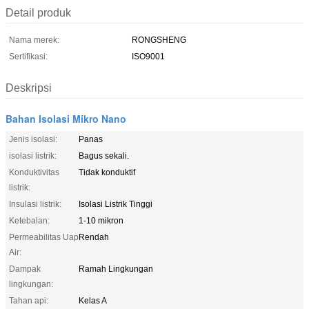
Detail produk
Nama merek:
RONGSHENG
Sertifikasi:
ISO9001
Deskripsi
Bahan Isolasi Mikro Nano
Jenis isolasi:
Panas
isolasi listrik:
Bagus sekali.
Konduktivitas
Tidak konduktif
listrik:
Insulasi listrik:
Isolasi Listrik Tinggi
Ketebalan:
1-10 mikron
Permeabilitas Uap
Rendah
Air:
Dampak
Ramah Lingkungan
lingkungan:
Tahan api:
Kelas A