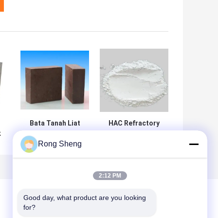
Bata Tanah Liat
HAC Refractory
k
Tahan Api Suhu
Cement Untuk
Rong Sheng
Tinggi Persegi
Produk
Panjang Dengan
Refractory
Konduktivitas
Termal Rendah
2:12 PM
Good day, what product are you looking 
for?