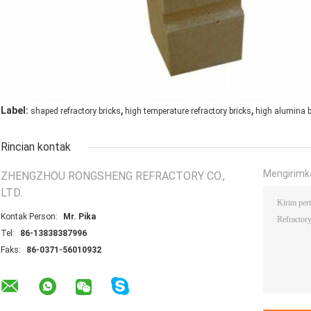
,
,
Label:
shaped refractory bricks
high temperature refractory bricks
high alumina b
Rincian kontak
Mengirimk
ZHENGZHOU RONGSHENG REFRACTORY CO.,
LTD.
Kontak Person:
Mr. Pika
Tel:
86-13838387996
Faks:
86-0371-56010932