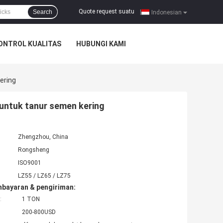
Quote request suatu
Search
|
Indonesian
ONTROL KUALITAS
HUBUNGI KAMI
ering
 untuk tanur semen kering
Zhengzhou, China
Rongsheng
ISO9001
LZ55 / LZ65 / LZ75
mbayaran & pengiriman:
:
1 TON
200-800USD