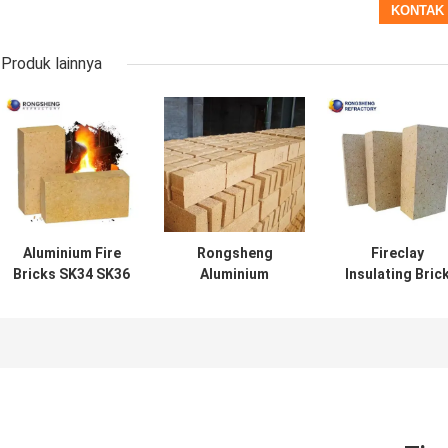
Produk lainnya
Aluminium Fire
Rongsheng
Fireclay
Bricks SK34 SK36
Aluminium
Insulating Bric
SK38 SK40
Refractory Brick
Alumina Fire
Refractory High
Spesifikasi
Bricks Untuk
Alumina Brick
khusus Batu bata
Oven Pizza
Untuk Rotary
api aluminium
Oven
tinggi