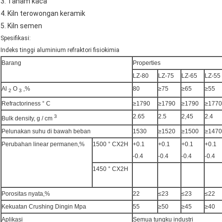
3. Tanam kaca
4. Kiln terowongan keramik
5. Kiln semen
Spesifikasi:
Indeks tinggi aluminium refraktori fisiokimia
Barang
Properties
LZ-80
LZ-75
LZ-65
LZ-55
Al
O
,%
80
≥75
≥65
≥55
2
3
Refractoriness ° C
≥1790
≥1790
≥1790
≥1770
2.65
2.5
2,45
2.4
3
Bulk density, g / cm
Pelunakan suhu di bawah beban
1530
≥1520
≥1500
≥1470
Perubahan linear permanen,%
1500 ° CX2H
+0.1
+0.1
+0.1
+0.1
-0.4
-0.4
-0.4
-0.4
1450 ° CX2H
Porositas nyata,%
22
≤23
≤23
≤22
Kekuatan Crushing Dingin Mpa
55
≥50
≥45
≥40
Aplikasi
Semua tungku industri