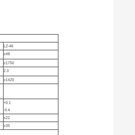
LZ-48
≥48
≥1750
2.3
≥1420
+0.1
-0.4
≤22
≥35