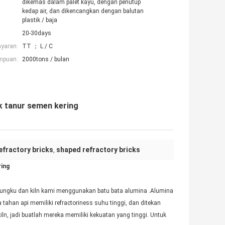
dikemas dalam palet kayu, dengan penutup
kedap air, dan dikencangkan dengan balutan
plastik / baja
20-30days
ayaran:
TT ； L / C
mpuan:
2000tons / bulan
k tanur semen kering
efractory bricks
shaped refractory bricks
,
ring
k tungku dan kiln kami menggunakan batu bata alumina .Alumina
a tahan api memiliki refractoriness suhu tinggi, dan ditekan
ln, jadi buatlah mereka memiliki kekuatan yang tinggi. Untuk