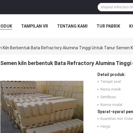
RODUK
TAMPILAN VR
TENTANG KAMI
TUR PABRIK
K
 Kiln Berbentuk Bata Refractory Alumina Tinggi Untuk Tanur Semen K
Semen kiln berbentuk Bata Refractory Alumina Tinggi
Detail produk:
Tempat asal:
Nama merek:
Sertifikasi:
Nomor model:
Syarat-syarat pe
Kuantitas min Order
Harga: