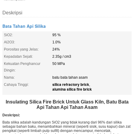
Deskripsi
Bata Tahan Api Silika
SiO2:
95 %
Al2O3:
1.0%
Porositas yang Jelas:
24%
Kepadatan Sejati:
2.35g / cm3
Kekuatan Penghancur
50 MPa
Dingin:
Nama:
batu bata tahan asam
silica refractory brick
Cahaya Tinggi:
,
alumina silica fire brick
Insulating Silica Fire Brick Untuk Glass Kiln, Batu Bata
Api Tahan Api Tahan Asam
Deskripsi:
Bata silika adalah kandungan SiO2 yang tidak kurang dari 96% dari silika
sebagai bahan baku, menambahkan mineral (seperti sisik, susu kapur) dan zat
pengikat (seperti limbah pulp sulfit) dengan mencampur, mencetak,