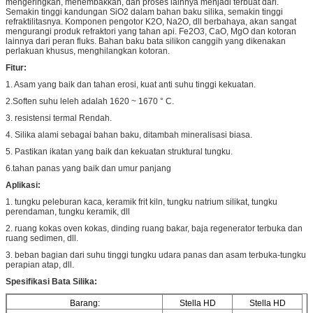
mengeringkan, menembakkan, dan proses lainnya menjadi terbuat dari.
Semakin tinggi kandungan SiO2 dalam bahan baku silika, semakin tinggi
refraktilitasnya. Komponen pengotor K2O, Na2O, dll berbahaya, akan sangat
mengurangi produk refraktori yang tahan api. Fe2O3, CaO, MgO dan kotoran
lainnya dari peran fluks. Bahan baku bata silikon canggih yang dikenakan
perlakuan khusus, menghilangkan kotoran.
Fitur:
1. Asam yang baik dan tahan erosi, kuat anti suhu tinggi kekuatan.
2.Soften suhu leleh adalah 1620 ~ 1670 ° C.
3. resistensi termal Rendah.
4. Silika alami sebagai bahan baku, ditambah mineralisasi biasa.
5. Pastikan ikatan yang baik dan kekuatan struktural tungku.
6.tahan panas yang baik dan umur panjang
Aplikasi:
1. tungku peleburan kaca, keramik frit kiln, tungku natrium silikat, tungku
perendaman, tungku keramik, dll
2. ruang kokas oven kokas, dinding ruang bakar, baja regenerator terbuka dan
ruang sedimen, dll.
3. beban bagian dari suhu tinggi tungku udara panas dan asam terbuka-tungku
perapian atap, dll.
Spesifikasi Bata Silika:
Barang:
Stella HD
Stella HD