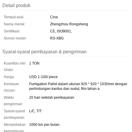
Detail produk
Tempat asal:
Cina
Nama merek:
Zhengzhou Rongsheng
Sertifikasi:
CE, ISO9001,
Nomor model:
RS-XBG
Syarat-syarat pembayaran & pengiriman
Kuantitas min
1 TON
Order:
Harga:
USD 1-100/ piece
Kemasan
Fumigation Pallet dalam ukuran 920 * 920 * 1030mm dengan
perlindungan kardus dan sudut, film tahan a
rincian:
Waktu
20 hari setelah pembayaran
pengiriman:
Syarat-syarat
L/C, T/T
pembayaran:
Menyediakan
1000 ton per bulan
kemampuan: