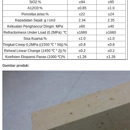
SiO2:%
≥94
≥95
A12O3:%
≤0.85
≤1.0
Porositas jelas:%
≤22
≤24
Kepadatan Sejati: g / cm3
2.34
2.35
Kekuatan Penghancur Dingin: MPa
≥60
≥40
Refractoriness Under Load (0.2MPa): ℃
≥1660
≥1660
Sisa Kuarsa:%
≤1.0
≤1.0
Tingkat Creep 0,2MPa ((1550 ℃ * 50j):%
≤0.8
≤0.8
Reheat Linear Change (1450 ℃ * 2j):%
≤0.2
≤0.2
Koefisien Ekspansi Panas (1000 ℃)%
≤1.26
≤1.26
Gambar produk: