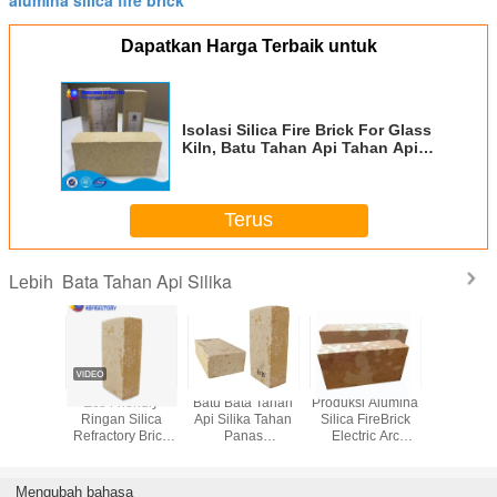
Dapatkan Harga Terbaik untuk
Isolasi Silica Fire Brick For Glass
Kiln, Batu Tahan Api Tahan Api
Keramik
Terus
Bata Tahan Api Silika
Lebih
i Silika
Eco Friendly
Batu Bata Tahan
Produksi Alumina
Bata R
 Asam
Ringan Silica
Api Silika Tahan
Silica FireBrick
Silika R
aca Kiln
Refractory Brick
Panas
Electric Arc
Insulated Brick
Penggantian Batu
Furnace Alumina
Thermal
Bata Api Untuk
Silicon Refractory
Konduktivitas
Tungku Oven Kiln
Brick
Mengubah bahasa