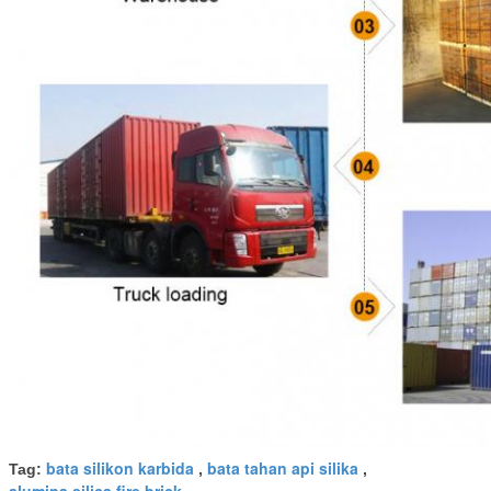
bata silikon karbida
bata tahan api silika
Tag:
,
,
alumina silica fire brick