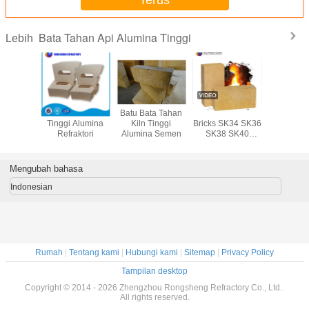
Bata Tahan Api Alumina Tinggi
Lebih
Batu bata alumina
Bata Isolasi
Bata Tahan Api
Bata Taha
dengan kekuatan
Mullite Ukuran
Kering Kering
Tinggi A
tinggi yang terikat
Disesuaikan
Tinggi Alumina
Refrak
fosfat
Untuk Industri
Mengubah bahasa
Indonesian
Rumah
|
Tentang kami
|
Hubungi kami
|
Sitemap
|
Privacy Policy
Tampilan desktop
Copyright © 2014 - 2026 Zhengzhou Rongsheng Refractory Co., Ltd..
All rights reserved.