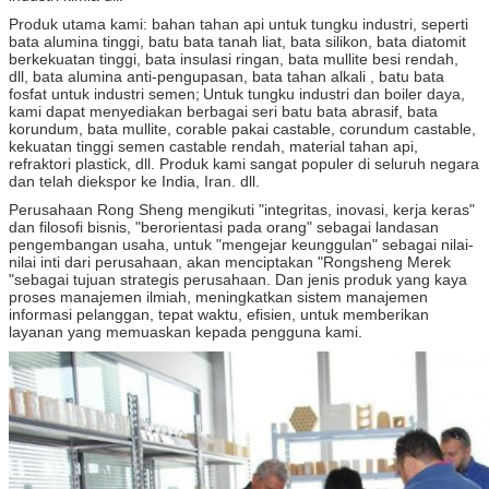
Kami akan segera menghubungi A
Produk utama kami: bahan tahan api untuk tungku industri, seperti
bata alumina tinggi, batu bata tanah liat, bata silikon, bata diatomit
berkekuatan tinggi, bata insulasi ringan, bata mullite besi rendah,
dll, bata alumina anti-pengupasan, bata tahan alkali , batu bata
fosfat untuk industri semen;
Untuk tungku industri dan boiler daya,
kami dapat menyediakan berbagai seri batu bata abrasif, bata
korundum, bata mullite, corable pakai castable, corundum castable,
kekuatan tinggi semen castable rendah, material tahan api,
refraktori plastick, dll. Produk kami sangat populer di seluruh negara
dan telah diekspor ke India, Iran. dll.
Perusahaan Rong Sheng mengikuti "integritas, inovasi, kerja keras"
dan filosofi bisnis, "berorientasi pada orang" sebagai landasan
pengembangan usaha, untuk "mengejar keunggulan" sebagai nilai-
nilai inti dari perusahaan, akan menciptakan "Rongsheng Merek
"sebagai tujuan strategis perusahaan. Dan jenis produk yang kaya
proses manajemen ilmiah, meningkatkan sistem manajemen
informasi pelanggan, tepat waktu, efisien, untuk memberikan
layanan yang memuaskan kepada pengguna kami.
Kirimkan