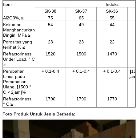
Item
Indeks
SK-38
SK-37
SK-36
Al2O3%, ≥
75
65
55
Kekuatan
54
49
44
Menghancurkan
Dingin, MPa ≥
Porositas yang
23
23
22
terlihat,% ≤
Refractoriness
1520
1500
1470
Under Load, ° C
≥
Perubahan
+ 0,1-0,4
+ 0,1-0,4
+ 0,1-0,4
[150
Linier pada
jam]
Pemanasan
Ulang, [1500 °
C × 2jam]%
Refractoriness,
1790
1790
1770
° C ≥
Foto Produk Untuk Jenis Berbeda: