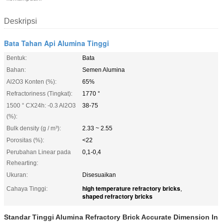
Deskripsi
Bata Tahan Api Alumina Tinggi
Bentuk:
Bata
Bahan:
Semen Alumina
Al2O3 Konten (%):
65%
Refractoriness (Tingkat):
1770 °
1500 ° CX24h: -0.3 Al2O3
38-75
(%):
Bulk density (g / m³):
2.33 ~ 2.55
Porositas (%):
<22
Perubahan Linear pada
0,1-0,4
Rehearting:
Ukuran:
Disesuaikan
high temperature refractory bricks
Cahaya Tinggi:
,
shaped refractory bricks
Standar Tinggi Alumina Refractory Brick Accurate Dimension In