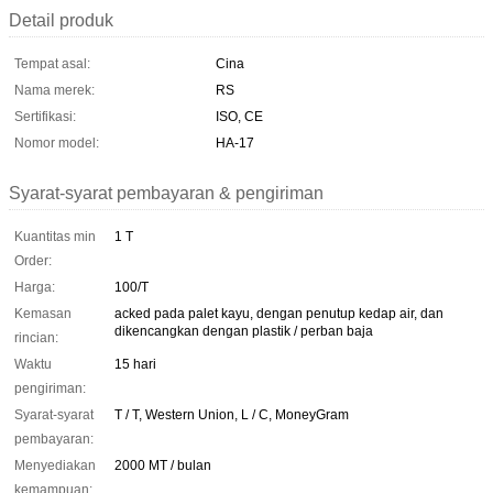
Detail produk
Tempat asal:
Cina
Nama merek:
RS
Sertifikasi:
ISO, CE
Nomor model:
HA-17
Syarat-syarat pembayaran & pengiriman
Kuantitas min
1 T
Order:
Harga:
100/T
Kemasan
acked pada palet kayu, dengan penutup kedap air, dan
dikencangkan dengan plastik / perban baja
rincian:
Waktu
15 hari
pengiriman:
Syarat-syarat
T / T, Western Union, L / C, MoneyGram
pembayaran:
Menyediakan
2000 MT / bulan
kemampuan: