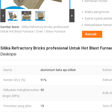
Kemasan rincian:
Waktu pengiriman:
Syarat-syarat pemb
Menyediakan kema
Gambar besar :
Silika Refractory Bricks profesional
Untuk Hot Blast Furnace / Oven / Glass Furnace
Kontak
Silika Refractory Bricks profesional Untuk Hot Blast Furna
Deskripsi
Nama:
aluminium bata api silikat
Bahan
Konten SiO2 (%):
91%
Refrac
Kekuatan menghancurkan
90
Bulk de
dingin (MPa):
Porositas yang jelas:
18
Suhu R