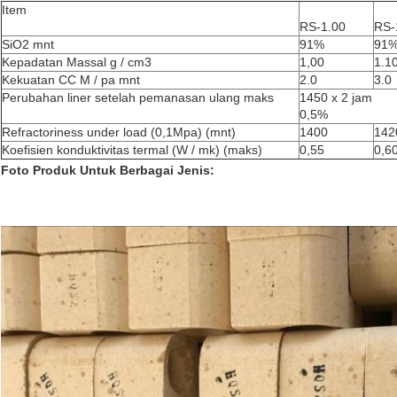
Item
RS-1.00
RS-
SiO2 mnt
91%
91
Kepadatan Massal g / cm3
1,00
1.1
Kekuatan CC M / pa mnt
2.0
3.0
Perubahan liner setelah pemanasan ulang maks
1450 x 2 jam
0,5%
Refractoriness under load (0,1Mpa) (mnt)
1400
142
Koefisien konduktivitas termal (W / mk) (maks)
0,55
0,6
Foto Produk Untuk Berbagai Jenis: