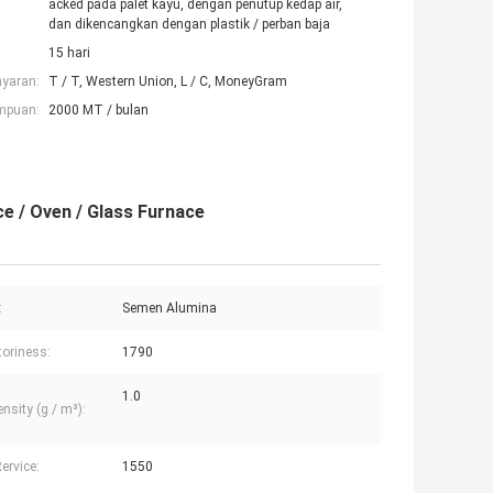
acked pada palet kayu, dengan penutup kedap air,
dan dikencangkan dengan plastik / perban baja
15 hari
ayaran:
T / T, Western Union, L / C, MoneyGram
mpuan:
2000 MT / bulan
ce / Oven / Glass Furnace
:
Semen Alumina
toriness:
1790
1.0
nsity (g / m³):
ervice:
1550