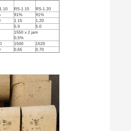
1.10
RS-1.15
RS-1.20
%
91%
91%
0
1.15
1,20
5.0
5.0
1550 x 2 jam
0,5%
0
1500
1520
0
0,65
0,70