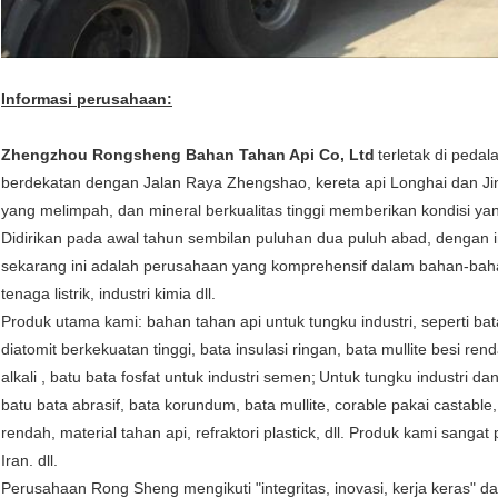
Informasi perusahaan:
Zhengzhou Rongsheng Bahan Tahan Api Co, Ltd
terletak di ped
berdekatan dengan Jalan Raya Zhengshao, kereta api Longhai dan J
yang melimpah, dan mineral berkualitas tinggi memberikan kondisi y
Didirikan pada awal tahun sembilan puluhan dua puluh abad, dengan
sekarang ini adalah perusahaan yang komprehensif dalam bahan-bahan
tenaga listrik, industri kimia dll.
Produk utama kami: bahan tahan api untuk tungku industri, seperti bata 
diatomit berkekuatan tinggi, bata insulasi ringan, bata mullite besi re
alkali , batu bata fosfat untuk industri semen;
Untuk tungku industri da
batu bata abrasif, bata korundum, bata mullite, corable pakai castabl
rendah, material tahan api, refraktori plastick, dll. Produk kami sangat
Iran. dll.
Perusahaan Rong Sheng mengikuti "integritas, inovasi, kerja keras" dan