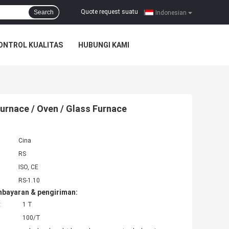
Quote request suatu
Search
|
Indonesian
ONTROL KUALITAS
HUBUNGI KAMI
Furnace / Oven / Glass Furnace
Cina
RS
ISO, CE
RS-1.10
mbayaran & pengiriman:
:
1 T
100/T