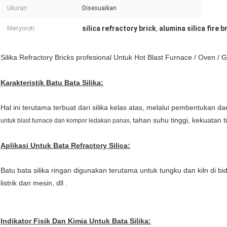
Ukuran:
Disesuaikan
silica refractory brick
alumina silica fire b
Menyoroti:
,
Silika Refractory Bricks profesional Untuk Hot Blast Furnace / Oven / 
Karakteristik Batu Bata Silika:
Hal ini terutama terbuat dari silika kelas atas, melalui pembentukan 
tahan suhu tinggi, kekuatan t
untuk blast furnace dan kompor ledakan panas,
Aplikasi Untuk Bata Refractory Silica:
Batu bata silika ringan digunakan terutama untuk tungku dan kiln di bida
listrik dan mesin, dll
.
Indikator Fisik Dan Kimia
Untuk Bata Silika: