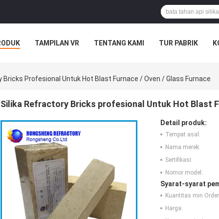
RODUK
TAMPILAN VR
TENTANG KAMI
TUR PABRIK
K
ry Bricks Profesional Untuk Hot Blast Furnace / Oven / Glass Furnace
Silika Refractory Bricks profesional Untuk Hot Blast 
Detail produk:
Tempat asal:
Nama merek:
Sertifikasi:
Nomor model:
Syarat-syarat pe
Kuantitas min Order
Harga: