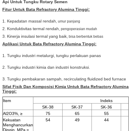
Api Untuk Tungku Rotary Semen
Fitur Untuk Bata Refractory Alumina Tinggi:
1. Kepadatan massal rendah,
umur panjang
2. Konduktivitas termal rendah,
pengoperasian mudah
3. Kinerja insulasi termal yang baik,
bisa berbentuk bebas
Aplikasi Untuk Bata Refractory Alumina Tinggi:
1. Tungku industri metalurgi, tungku perlakuan panas
2. Tungku industri kimia dan industri konstruksi.
3. Tungku pembakaran sampah, recirculating fluidized bed furnace
Sifat Fisik Dan Komposisi Kimia Untuk Bata Refractory Alumina
Tinggi:
Item
Indeks
SK-38
SK-37
SK-36
Al2O3%, ≥
75
65
55
Kekuatan
54
49
44
Menghancurkan
Dingin, MPa ≥