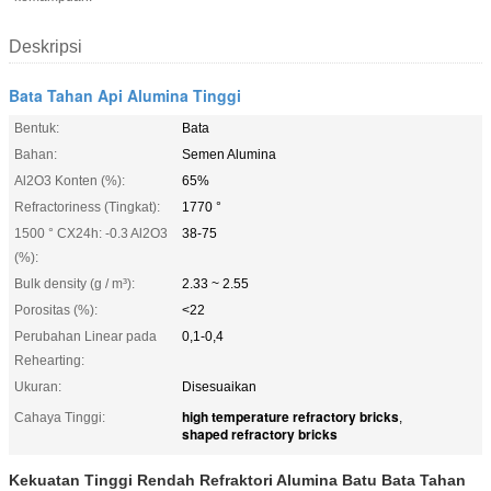
Deskripsi
Bata Tahan Api Alumina Tinggi
Bentuk:
Bata
Bahan:
Semen Alumina
Al2O3 Konten (%):
65%
Refractoriness (Tingkat):
1770 °
1500 ° CX24h: -0.3 Al2O3
38-75
(%):
Bulk density (g / m³):
2.33 ~ 2.55
Porositas (%):
<22
Perubahan Linear pada
0,1-0,4
Rehearting:
Ukuran:
Disesuaikan
high temperature refractory bricks
Cahaya Tinggi:
,
shaped refractory bricks
Kekuatan Tinggi Rendah Refraktori Alumina Batu Bata Tahan