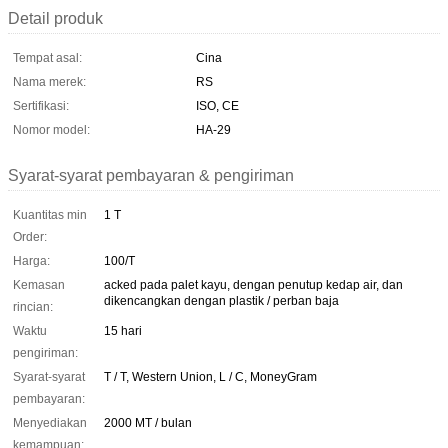
Detail produk
Tempat asal:
Cina
Nama merek:
RS
Sertifikasi:
ISO, CE
Nomor model:
HA-29
Syarat-syarat pembayaran & pengiriman
Kuantitas min
1 T
Order:
Harga:
100/T
Kemasan
acked pada palet kayu, dengan penutup kedap air, dan
dikencangkan dengan plastik / perban baja
rincian:
Waktu
15 hari
pengiriman:
Syarat-syarat
T / T, Western Union, L / C, MoneyGram
pembayaran:
Menyediakan
2000 MT / bulan
kemampuan: