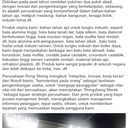
Didirikan pada awal tahun sembilan puluhan dua puluh abad,
dengan inovasi dan pengembangan yang berkelanjutan, sekarang
ini adalah perusahaan yang komprehensif dalam bahan-bahan
tahan api, meliputi metalurgi, bahan bangunan, tenaga listrik,
industri kimia dll.
Produk utama kami: bahan tahan api untuk tungku industri, seperti
bata alumina tinggi, batu bata tanah liat, bata silikon, bata diatomit
berkekuatan tinggi, bata insulasi ringan, bata mullite besi rendah,
dll, bata alumina anti-pengupasan, bata tahan alkali , batu bata
fosfat untuk industri semen;
Untuk tungku industri dan boiler daya,
kami dapat menyediakan berbagai seri batu bata abrasif, bata
korundum, bata mullite, corable pakai castable, corundum castable,
kekuatan tinggi semen castable rendah, material tahan api,
refraktori plastick, dll. Produk kami sangat populer di seluruh negara
dan telah diekspor ke India, Iran. dll.
Perusahaan Rong Sheng mengikuti "integritas, inovasi, kerja keras"
dan filosofi bisnis, "berorientasi pada orang" sebagai landasan
pengembangan usaha, untuk "mengejar keunggulan" sebagai nilai-
nilai inti dari perusahaan, akan menciptakan "Rongsheng Merek
"sebagai tujuan strategis perusahaan. Dan jenis produk yang kaya
proses manajemen ilmiah, meningkatkan sistem manajemen
informasi pelanggan, tepat waktu, efisien, untuk memberikan
layanan yang memuaskan kepada pengguna kami.