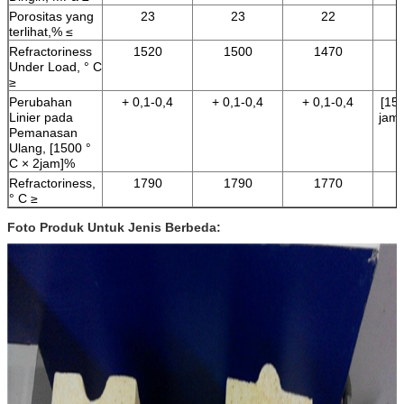
Porositas yang
23
23
22
terlihat,% ≤
Refractoriness
1520
1500
1470
Under Load, ° C
≥
Perubahan
+ 0,1-0,4
+ 0,1-0,4
+ 0,1-0,4
[150
Linier pada
jam]
Pemanasan
Ulang, [1500 °
C × 2jam]%
Refractoriness,
1790
1790
1770
° C ≥
Foto Produk Untuk Jenis Berbeda: