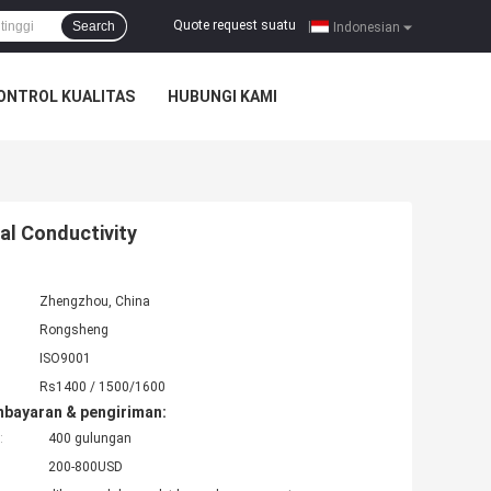
Quote request suatu
Search
|
Indonesian
ONTROL KUALITAS
HUBUNGI KAMI
al Conductivity
Zhengzhou, China
Rongsheng
ISO9001
Rs1400 / 1500/1600
mbayaran & pengiriman:
:
400 gulungan
200-800USD