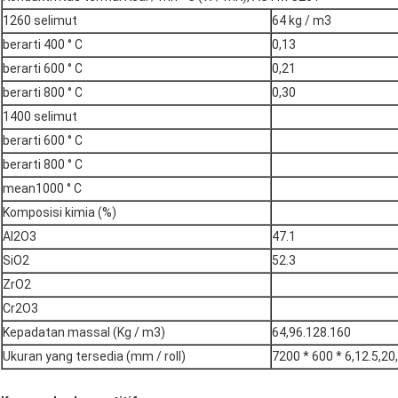
1260 selimut
64 kg / m3
berarti 400 ° C
0,13
berarti 600 ° C
0,21
berarti 800 ° C
0,30
1400 selimut
berarti 600 ° C
berarti 800 ° C
mean1000 ° C
Komposisi kimia (%)
Al2O3
47.1
SiO2
52.3
ZrO2
Cr2O3
Kepadatan massal (Kg / m3)
64,96.128.160
Ukuran yang tersedia (mm / roll)
7200 * 600 * 6,12.5,20