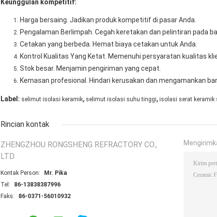
Keunggulan kompetitif:
Harga bersaing.
Jadikan produk kompetitif di pasar Anda.
Pengalaman Berlimpah.
Cegah keretakan dan pelintiran pada ba
Cetakan yang berbeda.
Hemat biaya cetakan untuk Anda.
Kontrol Kualitas Yang Ketat.
Memenuhi persyaratan kualitas kli
Stok besar.
Menjamin pengiriman yang cepat.
Kemasan profesional.
Hindari kerusakan dan mengamankan bar
,
,
Label:
selimut isolasi keramik
selimut isolasi suhu tinggi
isolasi serat keramik
Rincian kontak
Mengirimk
ZHENGZHOU RONGSHENG REFRACTORY CO.,
LTD.
Kontak Person:
Mr. Pika
Tel:
86-13838387996
Faks:
86-0371-56010932