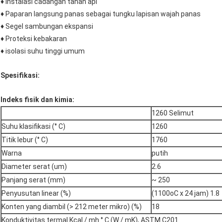
♦ Instalasi cadangan tahan api
♦ Paparan langsung panas sebagai tungku lapisan wajah panas
♦ Segel sambungan ekspansi
♦ Proteksi kebakaran
♦ isolasi suhu tinggi umum
Spesifikasi:
Indeks fisik dan kimia:
1260 Selimut
Suhu klasifikasi (° C)
1260
Titik lebur (° C)
1760
Warna
putih
Diameter serat (um)
2.6
Panjang serat (mm)
~ 250
Penyusutan linear (%)
(1100oC x 24 jam) 1.8
Konten yang diambil (> 212 meter mikro) (%)
18
Konduktivitas termal Kcal / mh ° C (W / mK), ASTM C201