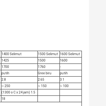
1400 Selimut
1500 Selimut
1600 Selimut
1425
1500
1600
1700
1760
-
putih
Gree biru
putih
2.8
2.65
3.1
~ 250
~ 150
~ 100
(1300 o C x 24 jam) 1.5
18