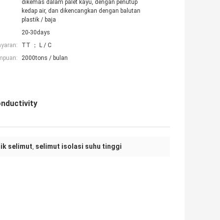
dikemas dalam palet kayu, dengan penutup
kedap air, dan dikencangkan dengan balutan
plastik / baja
20-30days
ayaran:
TT ； L / C
mpuan:
2000tons / bulan
nductivity
ik selimut
selimut isolasi suhu tinggi
,