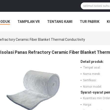
RODUK
TAMPILAN VR
TENTANG KAMI
TUR PABRIK
K
Refractory Ceramic Fiber Blanket Thermal Conductivity
Isolasi Panas Refractory Ceramic Fiber Blanket Therm
Detail produk:
Tempat asal:
Nama merek:
Sertifikasi:
Nomor model:
Syarat-syarat pe
Kuantitas min Order
Harga: