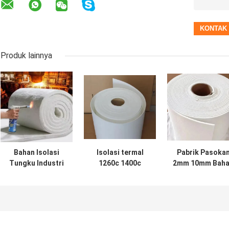
Produk lainnya
Bahan Isolasi
Isolasi termal
Pabrik Pasoka
Tungku Industri
1260c 1400c
2mm 10mm Bah
Berkualitas
Refractory
Refraktori
Tinggi Serat
Sealing Strip
Seramik Serat
Keramik
Keramik Serat
Wol Gasket 126
Berkualitas
Kertas 3mm
Isolasi Termal
Tinggi Baju
Seramik Serat
Aluminium Silikat
Kertas