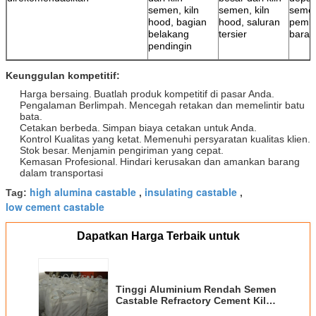
semen, kiln
semen, kiln
semen
hood, bagian
hood, saluran
pemba
belakang
tersier
bara
pendingin
Keunggulan kompetitif:
Harga bersaing.
Buatlah produk kompetitif di pasar Anda.
Pengalaman Berlimpah.
Mencegah retakan dan memelintir batu
bata.
Cetakan berbeda.
Simpan biaya cetakan untuk Anda.
Kontrol Kualitas yang ketat.
Memenuhi persyaratan kualitas klien.
Stok besar.
Menjamin pengiriman yang cepat.
Kemasan Profesional.
Hindari kerusakan dan amankan barang
dalam transportasi
high alumina castable
insulating castable
Tag:
,
,
low cement castable
Dapatkan Harga Terbaik untuk
Tinggi Aluminium Rendah Semen
Castable Refractory Cement Kiln
Dengan Kekuatan Tinggi