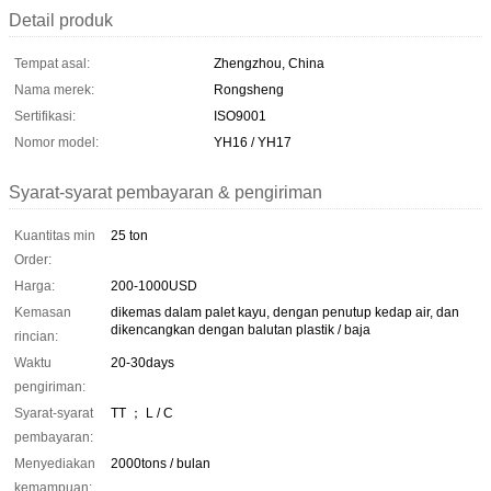
Detail produk
Tempat asal:
Zhengzhou, China
Nama merek:
Rongsheng
Sertifikasi:
ISO9001
Nomor model:
YH16 / YH17
Syarat-syarat pembayaran & pengiriman
Kuantitas min
25 ton
Order:
Harga:
200-1000USD
Kemasan
dikemas dalam palet kayu, dengan penutup kedap air, dan
dikencangkan dengan balutan plastik / baja
rincian:
Waktu
20-30days
pengiriman:
Syarat-syarat
TT ； L / C
pembayaran:
Menyediakan
2000tons / bulan
kemampuan: