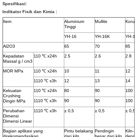
Spesifikasi:
Indikator Fisik dan Kimia
:
Item
Aluminium
Mullite
Koru
Tinggi
YH-16
YH-16K
YH-1
Al2O3
65
70
85
Kepadatan
110 ℃ x24h
2.5
2.6
2.8
Massal g / cm3
MOR MPa
110 ℃ x24h
10
11
12
1110 ℃ x3h
12
13
14
Kekuatan
110 ℃ x24h
80
90
100
Crushing
1110 ℃ x3h
90
90
100
Dingin MPa
Perubahan
1110 ℃ x3h
± 0,5
± 0,5
± 0,5
Dimensi
Dimensi Linear
Bagian aplikasi yang
Pintu belakang
Pendingin
Kiln-
direkomendasikan
dari kiln
besar dari kiln
depan 