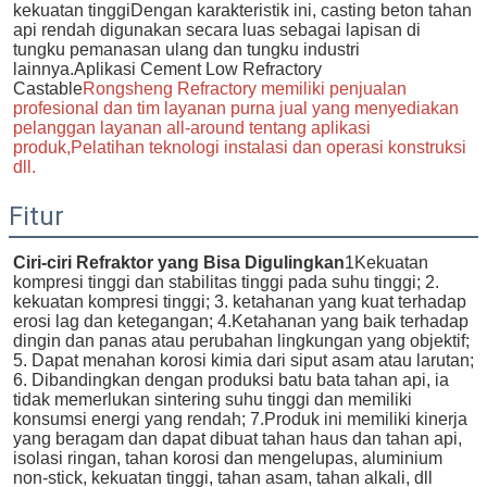
kekuatan tinggiDengan karakteristik ini, casting beton tahan 
api rendah digunakan secara luas sebagai lapisan di 
tungku pemanasan ulang dan tungku industri 
lainnya.Aplikasi Cement Low Refractory 
Castable
Rongsheng Refractory memiliki penjualan 
profesional dan tim layanan purna jual yang menyediakan 
pelanggan layanan all-around tentang aplikasi 
produk,Pelatihan teknologi instalasi dan operasi konstruksi 
dll.
Fitur
Ciri-ciri Refraktor yang Bisa Digulingkan
1Kekuatan 
kompresi tinggi dan stabilitas tinggi pada suhu tinggi; 2. 
kekuatan kompresi tinggi; 3. ketahanan yang kuat terhadap 
erosi lag dan ketegangan; 4.Ketahanan yang baik terhadap 
dingin dan panas atau perubahan lingkungan yang objektif; 
5. Dapat menahan korosi kimia dari siput asam atau larutan; 
6. Dibandingkan dengan produksi batu bata tahan api, ia 
tidak memerlukan sintering suhu tinggi dan memiliki 
konsumsi energi yang rendah; 7.Produk ini memiliki kinerja 
yang beragam dan dapat dibuat tahan haus dan tahan api, 
isolasi ringan, tahan korosi dan mengelupas, aluminium 
non-stick, kekuatan tinggi, tahan asam, tahan alkali, dll 