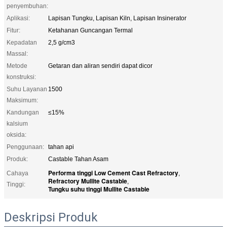
penyembuhan:
Aplikasi:
Lapisan Tungku, Lapisan Kiln, Lapisan Insinerator
Fitur:
Ketahanan Guncangan Termal
Kepadatan
2,5 g/cm3
Massal:
Metode
Getaran dan aliran sendiri dapat dicor
konstruksi:
Suhu Layanan
1500
Maksimum:
Kandungan
≤15%
kalsium
oksida:
Penggunaan:
tahan api
Produk:
Castable Tahan Asam
Performa tinggi Low Cement Cast Refractory
Cahaya
,
Refractory Mullite Castable
,
Tinggi:
Tungku suhu tinggi Mullite Castable
Deskripsi Produk