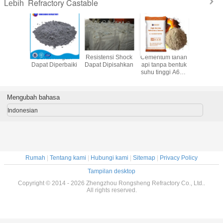
Refractory Castable
Lebih
akan
Berat Ringan
Resistensi Shock
Cementum tahan
Tahan 
e Tahan
Dapat Diperbaiki
Dapat Dipisahkan
api tanpa bentuk
Tahan Api
g Tahan
suhu tinggi A600
Api
Ca60 Ca80
Alumina tinggi
Cementum tahan
Mengubah bahasa
api untuk
konstruksi tungku
Indonesian
Rumah
|
Tentang kami
|
Hubungi kami
|
Sitemap
|
Privacy Policy
Tampilan desktop
Copyright © 2014 - 2026 Zhengzhou Rongsheng Refractory Co., Ltd..
All rights reserved.