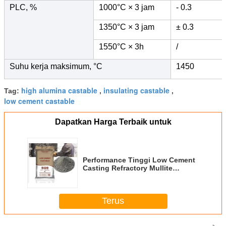
PLC, %
1000°C × 3 jam
- 0.3
1350°C × 3 jam
± 0.3
1550°C × 3h
/
Suhu kerja maksimum, °C
1450
high alumina castable
insulating castable
Tag:
,
,
low cement castable
Dapatkan Harga Terbaik untuk
Performance Tinggi Low Cement
Casting Refractory Mullite
Casting Untuk Tungku Suhu
Tinggi
Terus