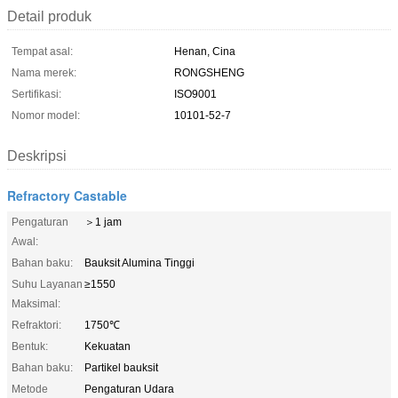
Detail produk
Tempat asal:
Henan, Cina
Nama merek:
RONGSHENG
Sertifikasi:
ISO9001
Nomor model:
10101-52-7
Deskripsi
Refractory Castable
Pengaturan
＞1 jam
Awal:
Bahan baku:
Bauksit Alumina Tinggi
Suhu Layanan
≥1550
Maksimal:
Refraktori:
1750℃
Bentuk:
Kekuatan
Bahan baku:
Partikel bauksit
Metode
Pengaturan Udara