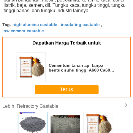
listrik, baja, semen, dll.,Tungku kaca, tungku tinggi, tungku 
tinggi panas, dan tungku industri lainnya.
high alumina castable
insulating castable
Tag:
,
,
low cement castable
Dapatkan Harga Terbaik untuk
Cementum tahan api tanpa
bentuk suhu tinggi A600 Ca60
Ca80 Alumina tinggi Cementum
tahan api untuk konstruksi
tungku
Terus
Refractory Castable
Lebih