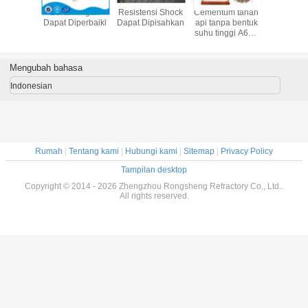
akan
Berat Ringan
Resistensi Shock
Cementum tahan
Tahan 
e Tahan
Dapat Diperbaiki
Dapat Dipisahkan
api tanpa bentuk
Tahan Api
g Tahan
suhu tinggi A600
Api
Ca60 Ca80
Alumina tinggi
Cementum tahan
Mengubah bahasa
api untuk
konstruksi tungku
Indonesian
Rumah
|
Tentang kami
|
Hubungi kami
|
Sitemap
|
Privacy Policy
Tampilan desktop
Copyright © 2014 - 2026 Zhengzhou Rongsheng Refractory Co., Ltd..
All rights reserved.