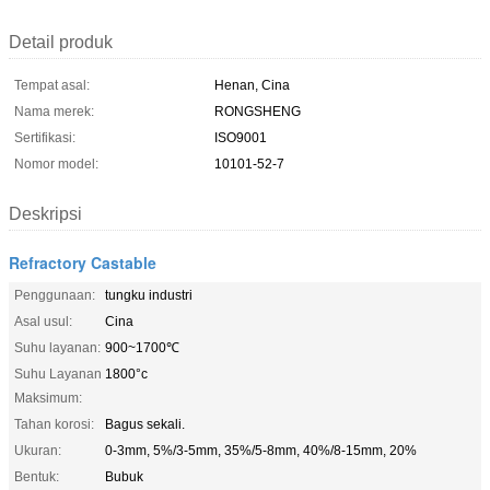
Detail produk
Tempat asal:
Henan, Cina
Nama merek:
RONGSHENG
Sertifikasi:
ISO9001
Nomor model:
10101-52-7
Deskripsi
Refractory Castable
Penggunaan:
tungku industri
Asal usul:
Cina
Suhu layanan:
900~1700℃
Suhu Layanan
1800°c
Maksimum:
Tahan korosi:
Bagus sekali.
Ukuran:
0-3mm, 5%/3-5mm, 35%/5-8mm, 40%/8-15mm, 20%
Bentuk:
Bubuk