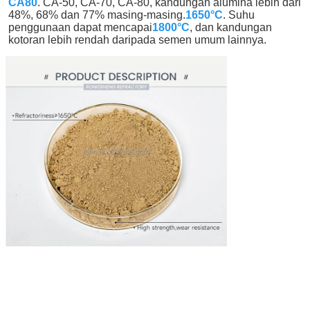
CA80
. CA-50, CA-70, CA-80, kandungan alumina lebih dari 
48%, 68% dan 77% masing-masing.
1650°C
. Suhu 
penggunaan dapat mencapai
1800°C
, dan kandungan 
kotoran lebih rendah daripada semen umum lainnya.