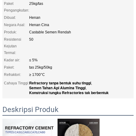
Paket
25kg/tas
Pengangkutan:
Dibuat:
Henan
Negara Asal:
Henan Cina
Produk:
Castable Semen Rendah
Resistensi
50
Kejutan
Termal:
Kadar air:
≤ 5%
Paket:
tas 25kg/50kg
Refraktori:
≥ 1700°C
Refractory tanpa bentuk suhu tinggi
Cahaya Tinggi:
,
Semen Tahan Api Alumina Tinggi
,
Konstruksi tungku Refractories tak berbentuk
Deskripsi Produk