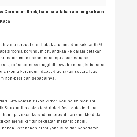
ss Corundum Brick
batu bata tahan api tungku kaca
,
 Kaca
tih yang terbuat dari bubuk alumina dan sekitar 65%
 api zirkonia korundum dituangkan ke dalam cetakan
ia korundum milik bahan tahan api asam dengan
baik, refractoriness tinggi di bawah beban, ketahanan
api zirkonia korundum dapat digunakan secara luas
gam non-besi dan sebagainya.
 dari 64% konten zirkon.Zirkon korundum blok api
.Struktur litofasies terdiri dari fase eutektoid dan
 tahan api zirkon korundum terbuat dari eutektoid dan
zirkon
memiliki fitur kekuatan mekanik tinggi,
ah beban, ketahanan erosi yang kuat dan kepadatan