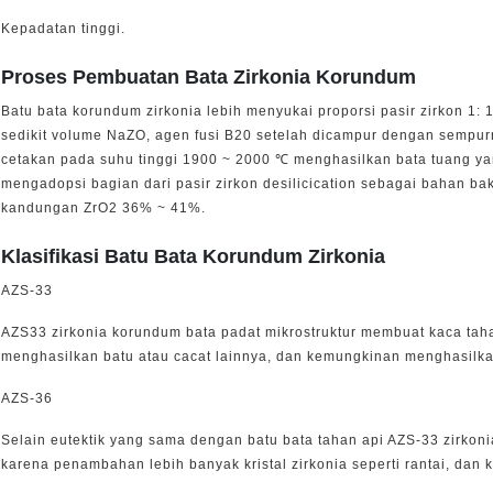
Kepadatan tinggi.
Proses Pembuatan Bata Zirkonia Korundum
Batu bata korundum zirkonia lebih menyukai proporsi pasir zirkon 1
sedikit volume NaZO, agen fusi B20 setelah dicampur dengan sempu
cetakan pada suhu tinggi 1900 ~ 2000 ℃ menghasilkan bata tuang ya
mengadopsi bagian dari pasir zirkon desilicication sebagai bahan 
kandungan ZrO2 36% ~ 41%.
Klasifikasi Batu Bata Korundum Zirkonia
AZS-33
AZS33 zirkonia korundum bata padat mikrostruktur membuat kaca taha
menghasilkan batu atau cacat lainnya, dan kemungkinan menghasilka
AZS-36
Selain eutektik yang sama dengan batu bata tahan api AZS-33 zirkon
karena penambahan lebih banyak kristal zirkonia seperti rantai, da