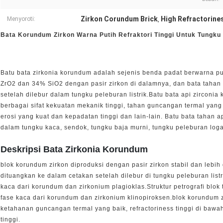
Zirkon Corundum Brick
High Refractorine
Menyoroti:
,
Bata Korundum Zirkon Warna Putih Refraktori Tinggi Untuk Tungku
Batu bata zirkonia korundum adalah sejenis benda padat berwarna pu
ZrO2 dan 34% SiO2 dengan pasir zirkon di dalamnya, dan bata tahan
setelah dilebur dalam tungku peleburan listrik.Batu bata api zircon
berbagai sifat kekuatan mekanik tinggi, tahan guncangan termal yang 
erosi yang kuat dan kepadatan tinggi dan lain-lain. Batu bata tahan 
dalam tungku kaca, sendok, tungku baja murni, tungku peleburan lo
Deskripsi Bata Zirkonia Korundum
blok korundum zirkon diproduksi dengan pasir zirkon stabil dan lebih
dituangkan ke dalam cetakan setelah dilebur di tungku peleburan listrik
kaca dari korundum dan zirkonium plagioklas.Struktur petrografi blok
fase kaca dari korundum dan zirkonium klinopiroksen.blok korundum 
ketahanan guncangan termal yang baik, refractoriness tinggi di baw
tinggi.