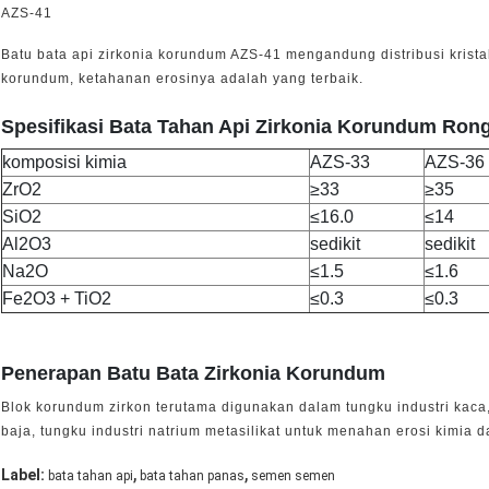
AZS-41
Batu bata api zirkonia korundum AZS-41 mengandung distribusi kristal
korundum, ketahanan erosinya adalah yang terbaik.
Spesifikasi Bata Tahan Api Zirkonia Korundum Ro
komposisi kimia
AZS-33
AZS-36
ZrO2
≥33
≥35
SiO2
≤16.0
≤14
Al2O3
sedikit
sedikit
Na2O
≤1.5
≤1.6
Fe2O3 + TiO2
≤0.3
≤0.3
Penerapan Batu Bata Zirkonia Korundum
Blok korundum zirkon terutama digunakan dalam tungku industri kaca, 
baja, tungku industri natrium metasilikat untuk menahan erosi kimia 
,
,
Label:
bata tahan api
bata tahan panas
semen semen