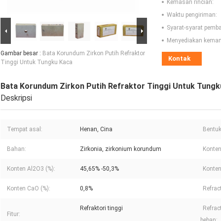
Kemasan rincian:
Waktu pengiriman:
Syarat-syarat pemb
Menyediakan kema
Gambar besar :
Bata Korundum Zirkon Putih Refraktor
Kontak
Tinggi Untuk Tungku Kaca
Bata Korundum Zirkon Putih Refraktor Tinggi Untuk Tungk
Deskripsi
Tempat asal:
Henan, Cina
Bentuk
Bahan:
Zirkonia, zirkonium korundum
Konten
Konten Al2O3 (%):
45,65% -50,3%
Konten
Konten CaO (%):
0,8%
Refract
Refraktori tinggi
Refrac
Fitur:
beban: