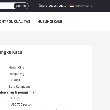
Quote request suatu
Search
|
Indonesian
ONTROL KUALITAS
HUBUNGI KAMI
Tungku Kaca
Henan Cina
Rongsheng
ISO9001
Bata Korundum
mbayaran & pengiriman:
:
1 TON
USD 700 per ton