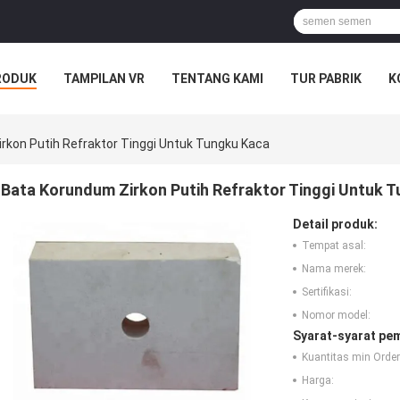
RODUK
TAMPILAN VR
TENTANG KAMI
TUR PABRIK
K
rkon Putih Refraktor Tinggi Untuk Tungku Kaca
Bata Korundum Zirkon Putih Refraktor Tinggi Untuk 
Detail produk:
Tempat asal:
Nama merek:
Sertifikasi:
Nomor model:
Syarat-syarat pe
Kuantitas min Order
Harga: