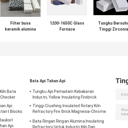
Filter busa
1200-1650C Glass
Tungku Bersuh
keramik alumina
Furnace
Tinggi Zirconi
tahan api
Insulation Brick
Gelembung
berlubang tinggi
Batu bata isolasi
Insulasi Bata
Filter keramik
silikon ringan
Berat Ringan
sirkonium untuk
Zirconia Bola
pengecoran
Kerongkongan
Refraktori Bat
Tin
Bata Api Tahan Api
Kiln Bata
Tungku Api Pemadam Kebakaran
 Checker
Industri, Yellow Insulating Firebrick
han Api
Tinggi Crushing Insulated Rotary Kiln
istant Blocks
Refractory Fire Brick Magnesia-Chrome
Bricks
Bauksit
Bata Ringan Ringan Alumina Insulating
han Api
Refractory Untuk Industri Kiln Dan