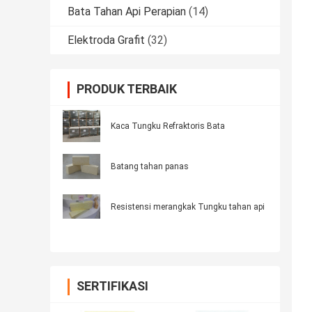
Bata Tahan Api Perapian
(14)
Elektroda Grafit
(32)
PRODUK TERBAIK
Kaca Tungku Refraktoris Bata
Batang tahan panas
Resistensi merangkak Tungku tahan api
SERTIFIKASI