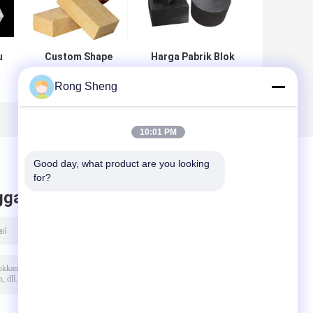
u
Custom Shape
Harga Pabrik Blok
a
Refractory Brick
Grafit Isostatik
Rong Sheng
230x114x65mm
Blok Grafit
Ukuran Standar
Karbon
Fire Brick Untuk
Berkualitas
Keramik Suhu
Tinggi
10:01 PM
Tinggi
a
Good day, what product are you looking 
for?
ggalkan pesan