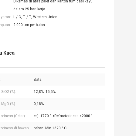
Dikemas di atas palet dan karton fumigasi kayu
dalam 25 hari kerja
ayaran:
L / C, T / T, Western Union
mpuan:
2.000 ton per bulan
u Kaca
:
Bata
 SiO2 (%):
12,8% -15,5%
 MgO (%):
0,18%
oriness (Gelar)::
ee): 1770 ° <Refractoriness <2000 °
toriness di bawah
beban: Min 1620 ° C