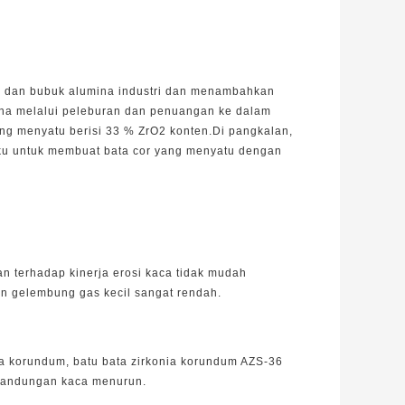
: 1 dan bubuk alumina industri dan menambahkan
rna melalui peleburan dan penuangan ke dalam
ng menyatu berisi 33 % ZrO2 konten.Di pangkalan,
baku untuk membuat bata cor yang menyatu dengan
n terhadap kinerja erosi kaca tidak mudah
n gelembung gas kecil sangat rendah.
ia korundum, batu bata zirkonia korundum AZS-36
n kandungan kaca menurun.