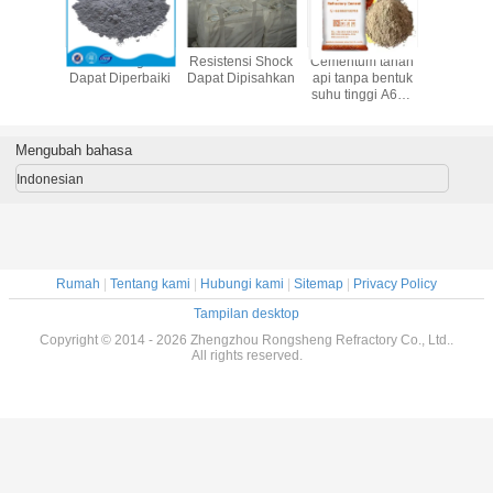
entum tahan
Tahan Asam,
Konten Alumina
Kenakan
Ber
tanpa bentuk
Tahan Api, Tahan
Tinggi Dapat
Castable Tahan
Dapat
 tinggi A600
Api
Diperbaiki
Api yang Tahan
a60 Ca80
mina tinggi
entum tahan
Mengubah bahasa
api untuk
truksi tungku
Indonesian
Rumah
|
Tentang kami
|
Hubungi kami
|
Sitemap
|
Privacy Policy
Tampilan desktop
Copyright © 2014 - 2026 Zhengzhou Rongsheng Refractory Co., Ltd..
All rights reserved.