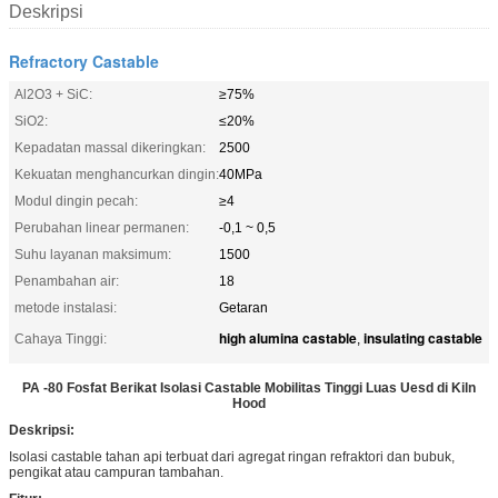
Deskripsi
Refractory Castable
Al2O3 + SiC:
≥75%
SiO2:
≤20%
Kepadatan massal dikeringkan:
2500
Kekuatan menghancurkan dingin:
40MPa
Modul dingin pecah:
≥4
Perubahan linear permanen:
-0,1 ~ 0,5
Suhu layanan maksimum:
1500
Penambahan air:
18
metode instalasi:
Getaran
high alumina castable
insulating castable
Cahaya Tinggi:
,
PA -80 Fosfat Berikat Isolasi Castable Mobilitas Tinggi Luas Uesd di Kiln
Hood
Deskripsi:
Isolasi castable tahan api terbuat dari agregat ringan refraktori dan bubuk,
pengikat atau campuran tambahan.