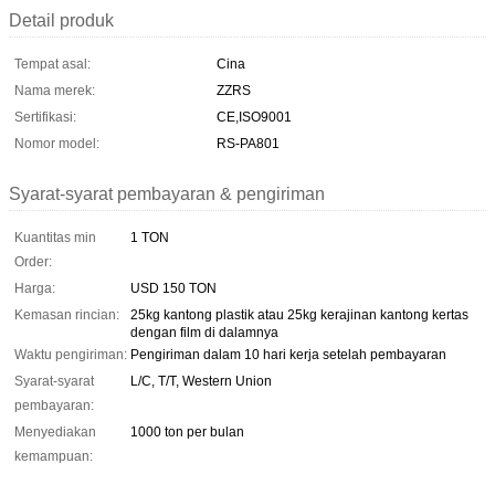
Detail produk
Tempat asal:
Cina
Nama merek:
ZZRS
Sertifikasi:
CE,ISO9001
Nomor model:
RS-PA801
Syarat-syarat pembayaran & pengiriman
Kuantitas min
1 TON
Order:
Harga:
USD 150 TON
Kemasan rincian:
25kg kantong plastik atau 25kg kerajinan kantong kertas
dengan film di dalamnya
Waktu pengiriman:
Pengiriman dalam 10 hari kerja setelah pembayaran
Syarat-syarat
L/C, T/T, Western Union
pembayaran:
Menyediakan
1000 ton per bulan
kemampuan: