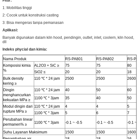
Fitur:
1: Mobilitas tinggi
2: Cocok untuk konstruksi casting
3: Bisa mengeras tanpa pemanasan
Aplikasi:
Banyak digunakan dalam kiln hood, pendingin, outlet, inlet, coolern, kiln hood,
dll
Indeks phycial dan kimia:
Nama Produk
RS-PA801
RS-PA802
RS-PA
Komposisi kimia
AL2O3 + SiC ≥
75
75
80
%
SiO2 ≤
20
20
18
Bulk density
110 ℃ * 24 jam
2500
2500
2600
kering ≥
Dingin
110 ℃ * 24 jam
40
50
60
menghancurkan
1100 ℃ * 3jam
35
40
50
kekuatan MPa ≥
Modul dingin dari
110 ℃ * 24 jam
4
4
5
rupture MPa ≥
1100 ℃ * 3jam
5
6
7
Perubahan linear
1100 ℃ * 3jam
-0.1 ~ -0.5
-0.1 ~ -0.5
-0.1 ~ 
permanen% ≥
Suhu Layanan Maksimum
1500
1500
1600
Penambahan air
18
18
16