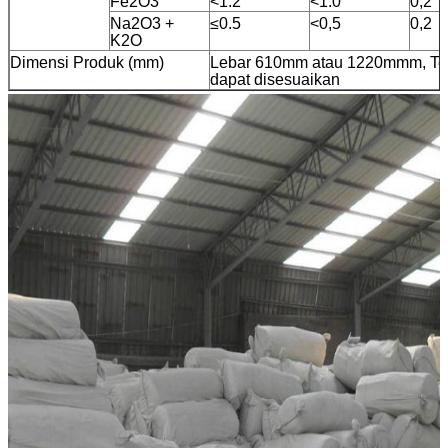
Fe2O3
<1.2
<1.0
0,2
Na2O3 +
≤0.5
<0,5
0,2
K2O
Dimensi Produk (mm)
Lebar 610mm atau 1220mmm, Teba
dapat disesuaikan