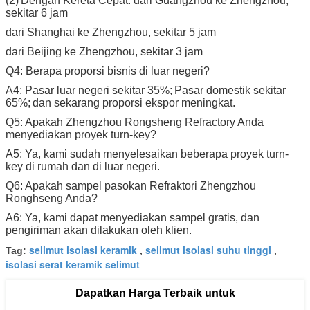
(2)
Dengan Kereta Cepat: dari Guangzhou ke Zhengzhou,
sekitar 6 jam
dari Shanghai ke Zhengzhou, sekitar 5 jam
dari Beijing ke Zhengzhou, sekitar 3 jam
Q4: Berapa proporsi bisnis di luar negeri?
A4: Pasar luar negeri sekitar 35%;
Pasar domestik sekitar
65%;
dan sekarang proporsi ekspor meningkat.
Q5: Apakah Zhengzhou Rongsheng Refractory Anda
menyediakan proyek turn-key?
A5: Ya, kami sudah menyelesaikan beberapa proyek turn-
key di rumah dan di luar negeri.
Q6: Apakah sampel pasokan Refraktori Zhengzhou
Ronghseng Anda?
A6: Ya, kami dapat menyediakan sampel gratis, dan
pengiriman akan dilakukan oleh klien.
selimut isolasi keramik
selimut isolasi suhu tinggi
Tag:
,
,
isolasi serat keramik selimut
Dapatkan Harga Terbaik untuk