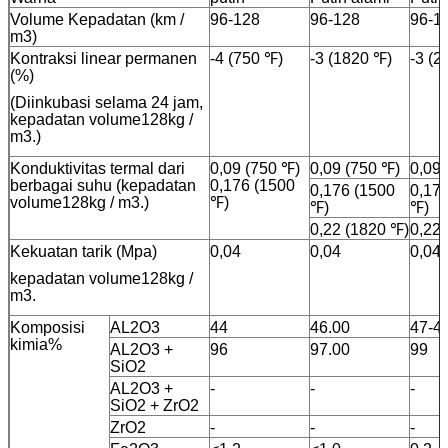
Volume Kepadatan (km /
96-128
96-128
96-1
m3)
Kontraksi linear permanen
-4 (750 ℉)
-3 (1820 ℉)
-3 (2
(%)
(Diinkubasi selama 24 jam,
kepadatan volume128kg /
m3.)
Konduktivitas termal dari
0,09 (750 ℉)
0,09 (750 ℉)
0,09 
berbagai suhu (kepadatan
0,176 (1500
0,176 (1500
0,17
volume128kg / m3.)
℉)
℉)
℉)
0,22 (1820 ℉)
0,22
Kekuatan tarik (Mpa)
0,04
0,04
0,04
kepadatan volume128kg /
m3.
Komposisi
AL2O3
44
46.00
47-4
kimia%
AL2O3 +
96
97.00
99
SiO2
AL2O3 +
-
-
-
SiO2 + ZrO2
ZrO2
-
-
-