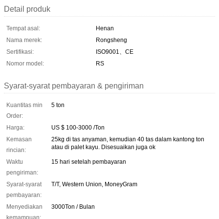
Detail produk
Tempat asal:
Henan
Nama merek:
Rongsheng
Sertifikasi:
ISO9001、CE
Nomor model:
RS
Syarat-syarat pembayaran & pengiriman
Kuantitas min
5 ton
Order:
Harga:
US $ 100-3000 /Ton
Kemasan
25kg di tas anyaman, kemudian 40 tas dalam kantong ton
atau di palet kayu. Disesuaikan juga ok
rincian:
Waktu
15 hari setelah pembayaran
pengiriman:
Syarat-syarat
T/T, Western Union, MoneyGram
pembayaran:
Menyediakan
3000Ton / Bulan
kemampuan: