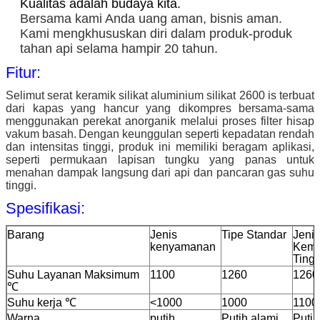
Kualitas adalah budaya kita.
Bersama kami Anda uang aman, bisnis aman.
Kami mengkhususkan diri dalam produk-produk
tahan api selama hampir 20 tahun.
Fitur:
Selimut serat keramik silikat aluminium silikat 2600 is terbuat
dari kapas yang hancur yang dikompres bersama-sama
menggunakan perekat anorganik melalui proses filter hisap
vakum basah.
Dengan keunggulan seperti kepadatan rendah
dan intensitas tinggi, produk ini memiliki beragam aplikasi,
seperti permukaan lapisan tungku yang panas untuk
menahan dampak langsung dari api dan pancaran gas suhu
tinggi.
Spesifikasi:
Barang
Jenis
Tipe Standar
Jenis
kenyamanan
Kemu
Tingg
Suhu Layanan Maksimum
1100
1260
1260
℃
Suhu kerja ℃
<1000
1000
1100
Warna
putih
Putih alami
Putih