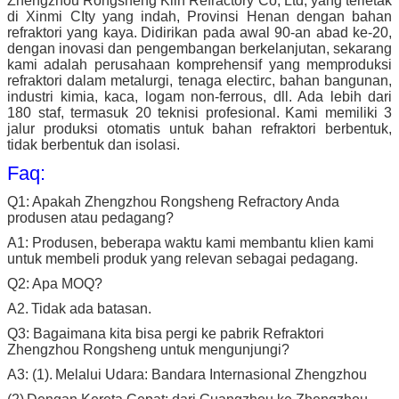
Zhengzhou Rongsheng Kiln Refractory Co, Ltd, yang terletak
di Xinmi CIty yang indah, Provinsi Henan dengan bahan
refraktori yang kaya.
Didirikan pada awal 90-an abad ke-20,
dengan inovasi dan pengembangan berkelanjutan, sekarang
kami adalah perusahaan komprehensif yang memproduksi
refraktori dalam metalurgi, tenaga electirc, bahan bangunan,
industri kimia, kaca, logam non-ferrous, dll.
Ada lebih dari
180 staf, termasuk 20 teknisi profesional.
Kami memiliki 3
jalur produksi otomatis untuk bahan refraktori berbentuk,
tidak berbentuk dan isolasi.
Faq:
Q1: Apakah Zhengzhou Rongsheng Refractory Anda
produsen atau pedagang?
A1: Produsen, beberapa waktu kami membantu klien kami
untuk membeli produk yang relevan sebagai pedagang.
Q2: Apa MOQ?
A2.
Tidak ada batasan.
Q3: Bagaimana kita bisa pergi ke pabrik Refraktori
Zhengzhou Rongsheng untuk mengunjungi?
A3: (1).
Melalui Udara: Bandara Internasional Zhengzhou