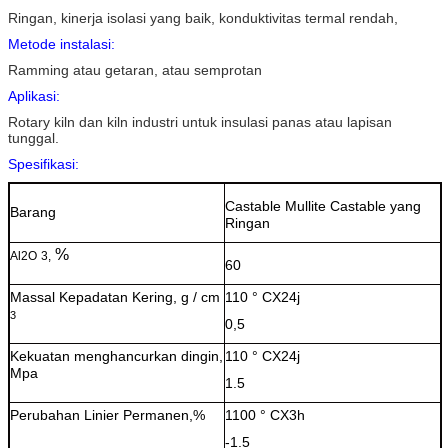
Ringan, kinerja isolasi yang baik, konduktivitas termal rendah,
Metode instalasi:
Ramming atau getaran, atau semprotan
Aplikasi:
Rotary kiln dan kiln industri untuk insulasi panas atau lapisan
tunggal.
Spesifikasi:
Castable Mullite Castable yang
Barang
Ringan
%
Al2O
3,
60
Massal Kepadatan Kering, g / cm
110 ° CX24j
3
0,5
Kekuatan menghancurkan dingin,
110 ° CX24j
Mpa
1.5
Perubahan Linier Permanen,%
1100 ° CX3h
-1.5