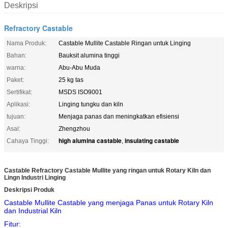
Deskripsi
Refractory Castable
Nama Produk:
Castable Mullite Castable Ringan untuk Linging
Bahan:
Bauksit alumina tinggi
warna:
Abu-Abu Muda
Paket:
25 kg tas
Sertifikat:
MSDS ISO9001
Aplikasi:
Linging tungku dan kiln
tujuan:
Menjaga panas dan meningkatkan efisiensi
Asal:
Zhengzhou
high alumina castable
insulating castable
Cahaya Tinggi:
,
Castable Refractory Castable Mullite yang ringan untuk Rotary Kiln dan
Lingn Industri Linging
Deskripsi Produk
Castable Mullite Castable yang menjaga Panas untuk Rotary Kiln
dan Industrial Kiln
Fitur: