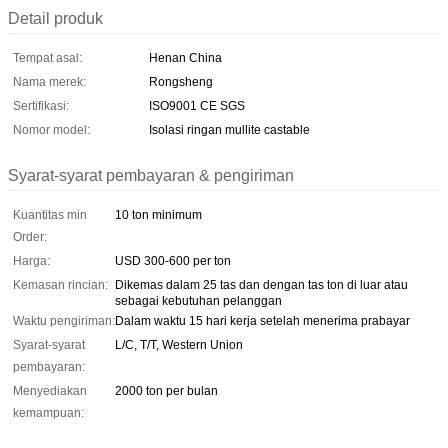
Detail produk
Tempat asal:
Henan China
Nama merek:
Rongsheng
Sertifikasi:
ISO9001 CE SGS
Nomor model:
Isolasi ringan mullite castable
Syarat-syarat pembayaran & pengiriman
Kuantitas min
10 ton minimum
Order:
Harga:
USD 300-600 per ton
Kemasan rincian:
Dikemas dalam 25 tas dan dengan tas ton di luar atau
sebagai kebutuhan pelanggan
Waktu pengiriman:
Dalam waktu 15 hari kerja setelah menerima prabayar
Syarat-syarat
L/C, T/T, Western Union
pembayaran:
Menyediakan
2000 ton per bulan
kemampuan: