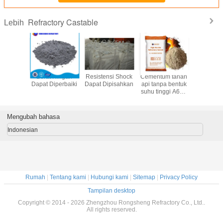
Refractory Castable
Lebih
akan
Berat Ringan
Resistensi Shock
Cementum tahan
Tahan 
e Tahan
Dapat Diperbaiki
Dapat Dipisahkan
api tanpa bentuk
Tahan Api
g Tahan
suhu tinggi A600
Api
Ca60 Ca80
Alumina tinggi
Cementum tahan
Mengubah bahasa
api untuk
konstruksi tungku
Indonesian
Rumah
|
Tentang kami
|
Hubungi kami
|
Sitemap
|
Privacy Policy
Tampilan desktop
Copyright © 2014 - 2026 Zhengzhou Rongsheng Refractory Co., Ltd..
All rights reserved.