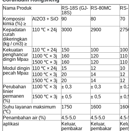
Nama Produk
RS-18S (GJ-
RS-80MC
RS-
18S)
Komposisi
Al2O3 + SiO
90
80
70
kimia (%) ≥
Kepadatan
110 ℃ × 24j
3000
2900
2750
curah
dikeringkan
(kg / cm3) ≥
Kekuatan
110 ℃ × 24j
150
100
100
penghancur
1100 ℃ × 3j
160
120
110
dingin Mpa≥
1500 ℃ × 3j
160
120
110
Modul dingin
110 ℃ × 24j
15
12
10
pecah Mpa≥
1100 ℃ × 3j
20
14
12
1500 ℃ × 3j
20
14
12
Perubahan
1100 ℃ × 3j
± 0,3
± 0,3
± 0,3
linier
permanen
1500 ℃ × 3j
± 0,5
± 0,5
± 0,5
(%)
Suhu layanan maksimum
1750
1600
1600
(℃)
Penambahan air (%)
4.5-5.0
4.5-5.0
4.5-5
aplikasi
Keluar,
Keluar,
Kelua
pembakar
pembakar
pemb