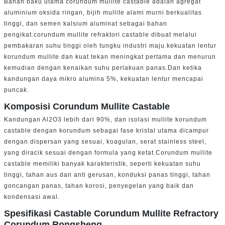
Bahan baku utama corundum mullite castable adalah agregat
aluminium oksida ringan, bijih mullite alami murni berkualitas
tinggi, dan semen kalsium aluminat sebagai bahan
pengikat.corundum mullite refraktori castable dibuat melalui
pembakaran suhu tinggi oleh tungku industri maju.kekuatan lentur
korundum mullite dan kuat tekan meningkat pertama dan menurun
kemudian dengan kenaikan suhu perlakuan panas.Dan ketika
kandungan daya mikro alumina 5%, kekuatan lentur mencapai
puncak.
Komposisi Corundum Mullite Castable
Kandungan Al2O3 lebih dari 90%, dan isolasi mullite korundum
castable dengan korundum sebagai fase kristal utama dicampur
dengan dispersan yang sesuai, koagulan, serat stainless steel,
yang diracik sesuai dengan formula yang ketat.Corundum mullite
castable memiliki banyak karakteristik, seperti kekuatan suhu
tinggi, tahan aus dan anti gerusan, konduksi panas tinggi, tahan
goncangan panas, tahan korosi, penyegelan yang baik dan
kondensasi awal.
Spesifikasi Castable Corundum Mullite Refractory
Corundum Rongsheng