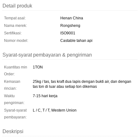
Detail produk
Tempat asal:
Henan China
Nama merek:
Rongsheng
Sertifikasi:
ISO9001
Nomor model:
Castable tahan api
Syarat-syarat pembayaran & pengiriman
Kuantitas min
1TON
Order:
Kemasan
25kg / tas, tas kraft dua lapis dengan bukti air, dan dengan
tas ton di luar atau setiap ton dikemas
rincian:
Waktu
7-15 hari kerja
pengiriman:
Syarat-syarat
L / C, T / T, Western Union
pembayaran:
Deskripsi