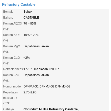
Refractory Castable
Bentuk:
Bubuk
Bahan:
CASTABLE
Konten Al2O3
70 ~ 85%
(%):
Konten SiO2
10% ~ 20%
(%):
Konten MgO
Dapat disesuaikan
(%)::
Konten CaO
<2%
(%):
Refractoriness:
1770 ° <Kebiasan <2000 °
Konten CrO
Dapat disesuaikan
(%)::
Nomor model:
DFNMJ-G1 DFNMJ-G2 DFNMJ-G3
Kepadatan
2.70-2.90
massal g /
cm3:
Corundum Mullite Refractory Castable
Cahaya
,